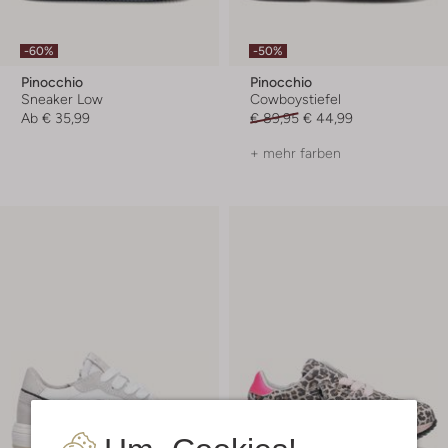
-60%
-50%
Pinocchio
Pinocchio
Sneaker Low
Cowboystiefel
Ab
€ 35,99
€ 89,95
€ 44,99
+ mehr farben