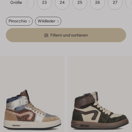
Größe
21
22
23
24
25
26
27
Pinocchio
Wildleder
Filtern und sortieren