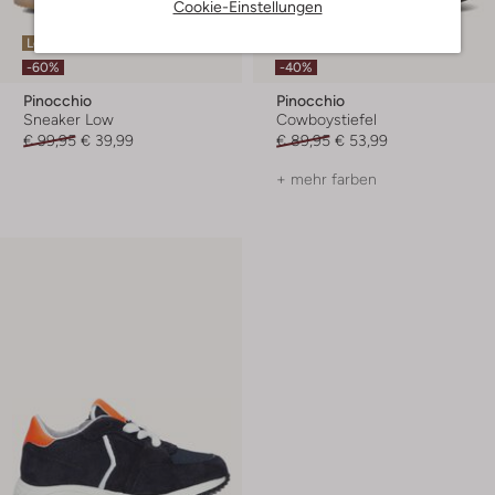
Cookie-Einstellungen
Letzte Größen
Letzte Größen
-60%
-40%
Pinocchio
Pinocchio
Sneaker Low
Cowboystiefel
€ 99,95
€ 39,99
€ 89,95
€ 53,99
+ mehr farben