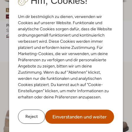
Hm, Cookies!
Letzte Größen
Um dir bestmöglich zu dienen, verwenden wir
-60%
-60%
Cookies auf unserer Website. Funktionale und
Pinocchio
Pinocchio
analytische Cookies sorgen dafür, dass die Website
Sneaker Low
Sneaker
ordnungsgemäß funktioniert und kontinuierlich
€ 99,99
€ 39,99
€ 54,95
€ 21,99
verbessert wird. Diese Cookies werden immer
+ mehr farben
platziert und erfordern keine Zustimmung. Für
Marketing-Cookies, die wir verwenden, um deine
Präferenzen zu verfolgen und dir personalisierte
Angebote zu zeigen, bitten wir um deine
Zustimmung. Wenn du auf "Ablehnen" klickst,
werden nur die funktionalen und analytischen
Cookies platziert. Du kannst auch auf "Cookie-
Einstellungen" klicken, um mehr Informationen zu
erhalten oder deine Präferenzen anzupassen.
Einverstanden und weiter
Reject