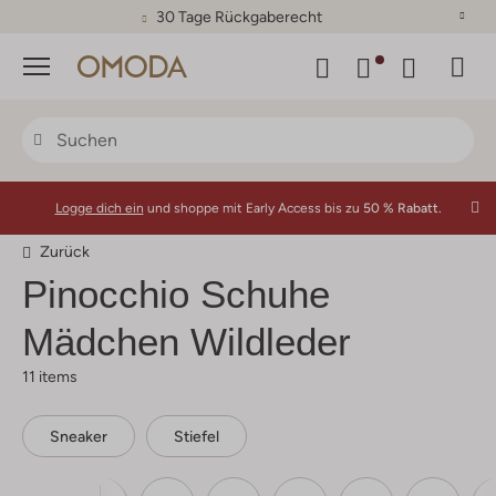
30 Tage Rückgaberecht
Menü
Logge dich ein
und shoppe mit Early Access bis zu
50 % Rabatt.
Zurück
Pinocchio
Schuhe
Mädchen Wildleder
11 items
Sneaker
Stiefel