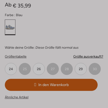
Ab
€ 35,99
Farbe :
Blau
Wähle deine Größe:
Diese Größe fällt normal aus
Größentabelle
Größe ausverkauft?
24
25
26
27
28
29
30
In den Warenkorb
Ähnliche Artikel