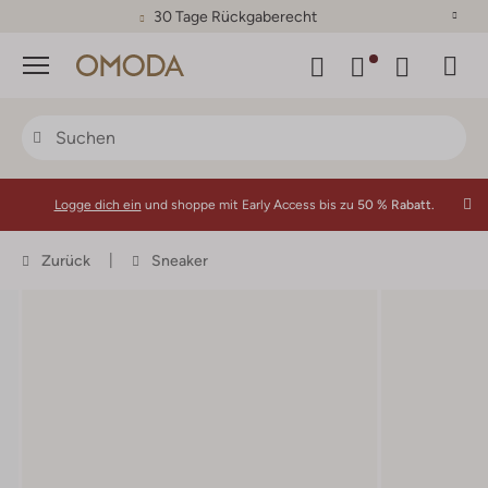
30 Tage Rückgaberecht
Menü
Logge dich ein
und shoppe mit Early Access bis zu
50 % Rabatt.
Zurück
Sneaker