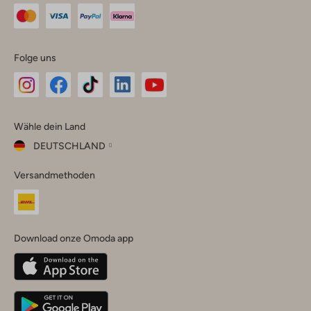
Folge uns
Omoda
Omoda
Omoda
Omoda
Omoda
Wähle dein Land
Instagram
Facebook
TikTok
LinkedIn
YouTube
DEUTSCHLAND
Wähle
Versandmethoden
dein
Schließ
Land
Nederland
België
(Nederlands)
Download onze Omoda app
Belgique
(Français)
Deutschland