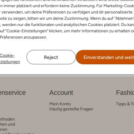
n immer platziert und erfordern keine Zustimmung. Für Marketing-Cook
n
r verwenden, um deine Präferenzen zu verfolgen und dir personalisierte
ots
ote zu zeigen, bitten wir um deine Zustimmung. Wenn du auf "Ablehnen
€ 27,99
t, werden nur die funktionalen und analytischen Cookies platziert. Du ka
uf "Cookie-Einstellungen" klicken, um mehr Informationen zu erhalten o
arben
 Präferenzen anzupassen.
Cookie-
Reject
Einverstanden und weit
nstellungen
nservice
Account
Fashi
Mein Konto
Tipps & T
Häufig gestellte Fragen
ethoden
hen und
eren