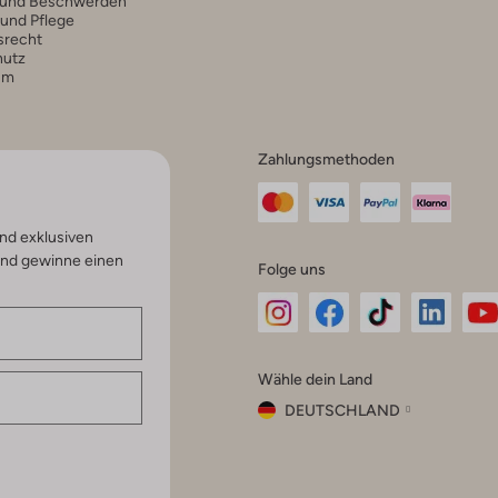
 und Beschwerden
 und Pflege
srecht
hutz
um
Zahlungsmethoden
nd exklusiven
und gewinne einen
Folge uns
Omoda
Omoda
Omoda
Omoda
Om
Wähle dein Land
Instagram
Facebook
TikTok
LinkedI
Yo
DEUTSCHLAND
Wähle
dein
Schließ
Land