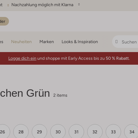
ht
Nachzahlung möglich mit Klarna
der
es
Neuheiten
Marken
Looks & Inspiration
Logge dich ein
und shoppe mit Early Access bis zu
50 % Rabatt.
chen Grün
2 items
26
28
29
30
31
32
33
34