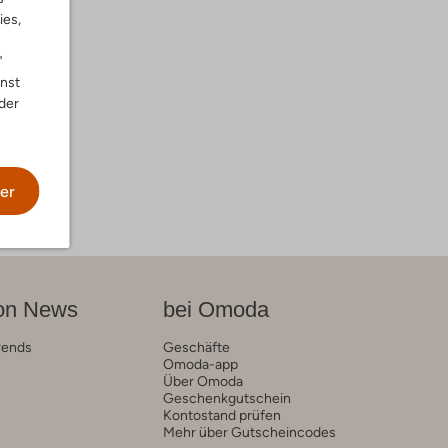
ies,
"
nnst
der
er
on News
bei Omoda
rends
Geschäfte
Omoda-app
Über Omoda
Geschenkgutschein
Kontostand prüfen
Mehr über Gutscheincodes