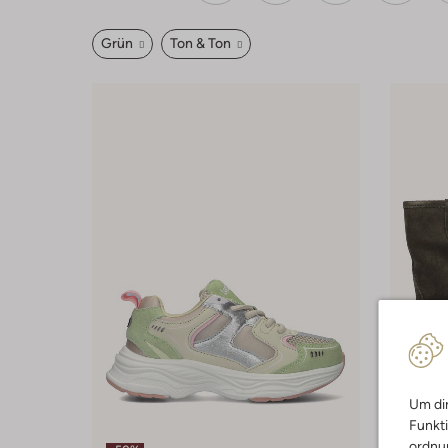
Grün
Ton & Ton
Um dir
Funkti
ordnun