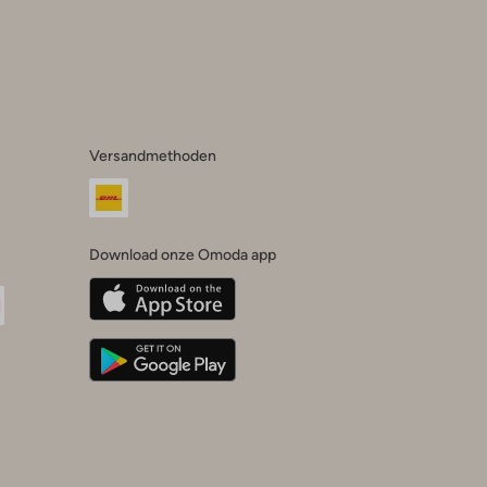
Versandmethoden
Download onze Omoda app
oda
n
uTube