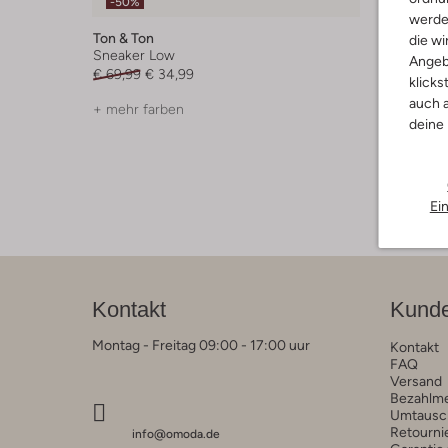
-50%
-60%
werde
Ton & Ton
Ton & To
die wi
Sneaker Low
Biker Bo
Angeb
€ 69,99
€ 34,99
€ 69,95
klicks
auch a
+ mehr farben
+ mehr f
deine
Ei
Kontakt
Kunde
Montag - Freitag 09:00 - 17:00 uur
Kontakt
FAQ
Versand
Bezahlm
Umtausc
Retourni
info@omoda.de