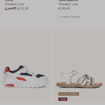
Puma
New Balance
Sneaker Low
Sneaker Low
€ 34,99
€ 23,99
€ 99,99
+ mehr farben
Letzte Größen
-50%