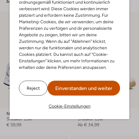
€ 54,99
€ 26,99
Ab
€ 39,99
ordnungsgemäß funktioniert und kontinuierlich
verbessert wird. Diese Cookies werden immer
platziert und erfordern keine Zustimmung. Für
Marketing-Cookies, die wir verwenden, um deine
Präferenzen zu verfolgen und dir personalisierte
Angebote zu zeigen, bitten wir um deine
Zustimmung. Wenn du auf "Ablehnen" klickst,
werden nur die funktionalen und analytischen
Cookies platziert. Du kannst auch auf "Cookie-
Einstellungen" klicken, um mehr Informationen zu
erhalten oder deine Präferenzen anzupassen.
Einverstanden und weiter
Reject
-50%
Cookie-Einstellungen
New Balance
Tommy Hilfiger
Sneaker Low
Sneaker Low
€ 59,99
Ab
€ 34,99