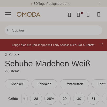
30 Tage Rückgaberecht
Menü
Logge dich ein
und shoppe mit Early Access bis zu
50 % Rabatt.
Zurück
Schuhe Mädchen Weiß
229 items
Sneaker
Sandalen
Pantoletten
Stiefe
Größe
27
27½
28
28½
29
30
31