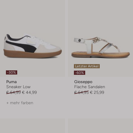
Letzter Artikel
-30%
-60%
Puma
Gioseppo
Sneaker Low
Flache Sandalen
€ 64,99
€ 44,99
€ 64,95
€ 25,99
+ mehr farben