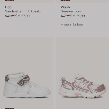
Ugg
Wysh
Sandaletten mit Absatz
Sneaker Low
€ 84,99
€ 67,99
€ 79,99
€ 39,99
+ mehr farben