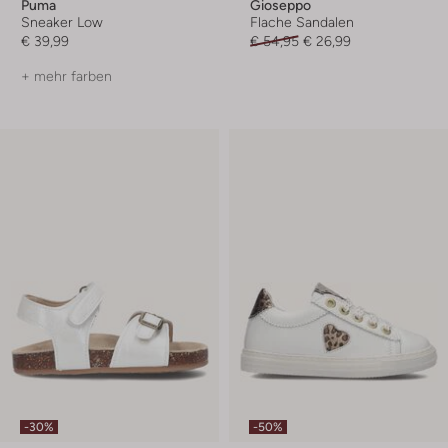
Puma
Gioseppo
Sneaker Low
Flache Sandalen
€ 39,99
€ 54,95
€ 26,99
+ mehr farben
-30%
-50%