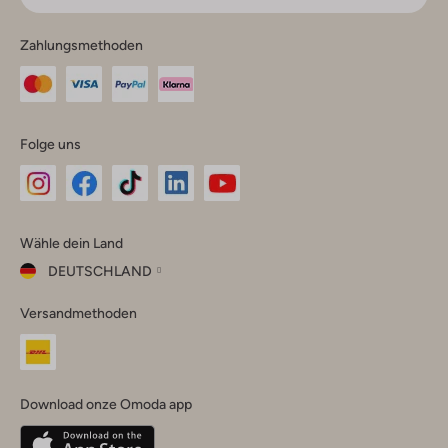
Zahlungsmethoden
Folge uns
Omoda
Omoda
Omoda
Omoda
Omoda
Wähle dein Land
Instagram
Facebook
TikTok
LinkedIn
YouTube
DEUTSCHLAND
Wähle
Versandmethoden
dein
Schließ
Land
Nederland
België
(Nederlands)
Download onze Omoda app
Belgique
(Français)