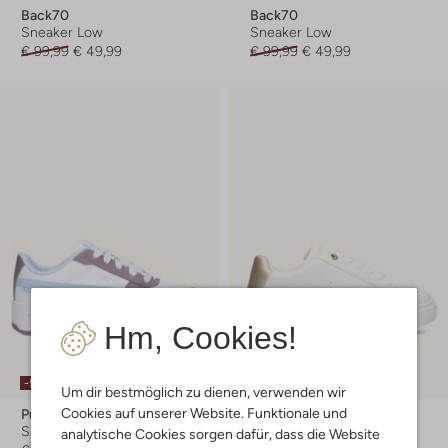
Back70
Back70
Sneaker Low
Sneaker Low
€ 99,99
€ 49,99
€ 99,99
€ 49,99
Hm, Cookies!
-50%
-50%
Um dir bestmöglich zu dienen, verwenden wir
Cookies auf unserer Website. Funktionale und
Puma
Tommy Hilfiger
Sneaker Low
Sneaker Low
analytische Cookies sorgen dafür, dass die Website