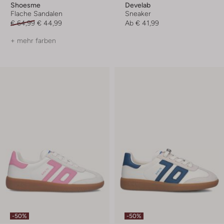
Shoesme
Develab
Flache Sandalen
Sneaker
€ 64,99
€ 44,99
Ab
€ 41,99
+ mehr farben
-50%
-50%