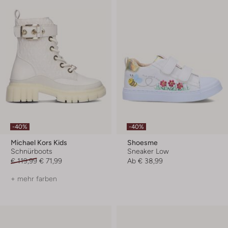
-40%
-40%
Michael Kors Kids
Shoesme
Schnürboots
Sneaker Low
€ 119,99
€ 71,99
Ab
€ 38,99
+ mehr farben