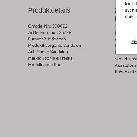
klicks
Produktdetails
Zusamm
auch a
deine
Passfo
Omoda-Nr.:
300092
Artikelnummer:
25728
Farbe :
Bei
Für wen?:
Mädchen
Außenmater
Ei
Produktkategorie:
Sandalen
Innenmateri
Art:
Flache Sandalen
Material So
Marke:
Jochie & Freaks
Verschluss
Modellname:
Soul
Absatzform
Schuhspitz