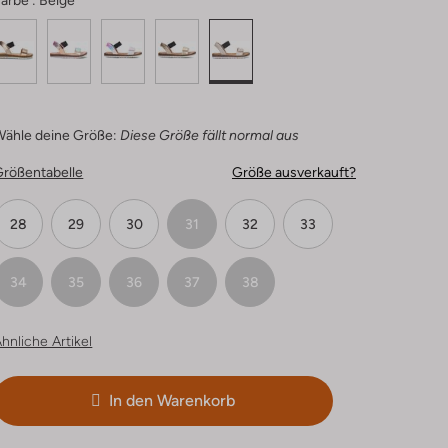
arbe :
Beige
Wähle deine Größe:
Diese Größe fällt normal aus
Größentabelle
Größe ausverkauft?
28
29
30
31
32
33
34
35
36
37
38
hnliche Artikel
In den Warenkorb