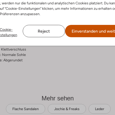
t, werden nur die funktionalen und analytischen Cookies platziert. Du ka
ensetzung &
uf "Cookie-Einstellungen" klicken, um mehr Informationen zu erhalten o
 Präferenzen anzupassen.
rm
ge
Cookie-
Reject
Einverstanden und weit
ial:
Leder
nstellungen
al:
Leder
hle:
Gummi
:
Klettverschluss
:
Normale Sohle
e:
Abgerundet
Mehr sehen
Flache Sandalen
Jochie & Freaks
Leder