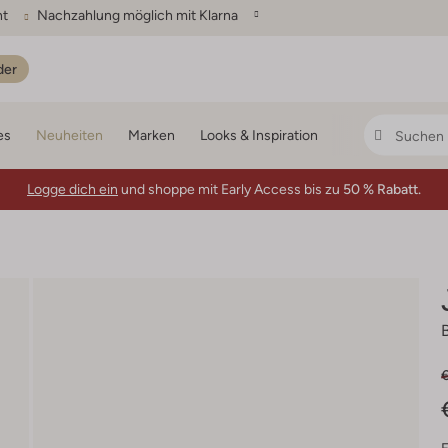
ht
Nachzahlung möglich mit Klarna
der
es
Neuheiten
Marken
Looks & Inspiration
Logge dich ein
und shoppe mit Early Access bis zu
50 % Rabatt.