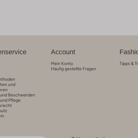
nservice
Account
Fashi
Mein Konto
Tipps & T
Häufig gestellte Fragen
ethoden
hen und
eren
 und Beschwerden
 und Pflege
srecht
hutz
um