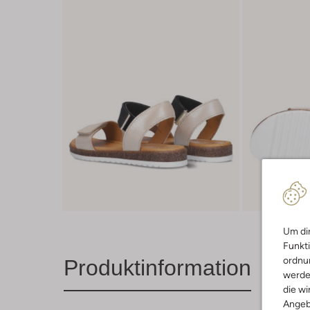
Um dir
Funkti
ordnun
Produktinformation
werde
die wi
Angeb