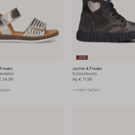
-20%
 Freaks
Jochie & Freaks
andalen
Schnürboots
€ 34,99
Ab
€ 71,99
arben
+ mehr farben