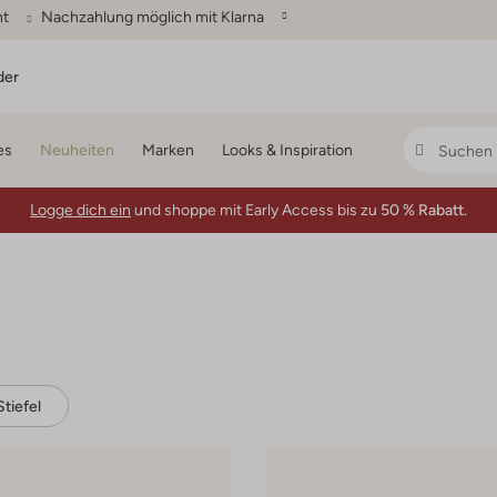
ht
Nachzahlung möglich mit Klarna
der
es
Neuheiten
Marken
Looks & Inspiration
Logge dich ein
und shoppe mit Early Access bis zu
50 % Rabatt.
Stiefel