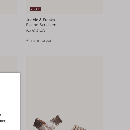
-50%
Jochie & Freaks
Flache Sandalen
Ab
€ 31,99
+ mehr farben
s
ies,