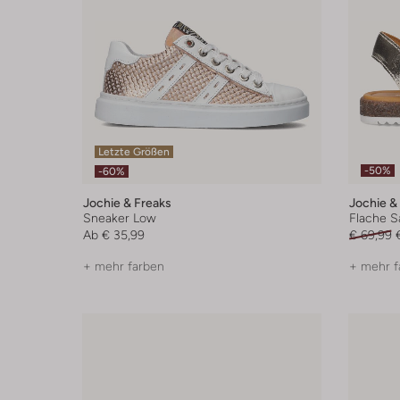
Letzte Größen
-50%
-60%
Jochie & Freaks
Jochie &
Sneaker Low
Flache S
Ab
€ 35,99
€ 69,99
+ mehr farben
+ mehr f