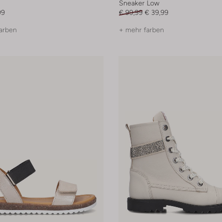
n
Sneaker Low
99
€ 99,99
€ 39,99
arben
+ mehr farben