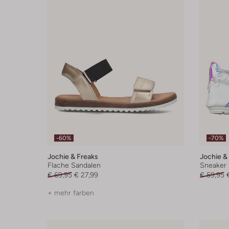
-60%
-70%
Jochie & Freaks
Jochie &
Flache Sandalen
Sneaker
€ 69,95
€ 27,99
€ 59,95
+ mehr farben