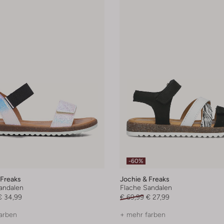
-60%
 Freaks
Jochie & Freaks
andalen
Flache Sandalen
€ 34,99
€ 69,99
€ 27,99
arben
+ mehr farben