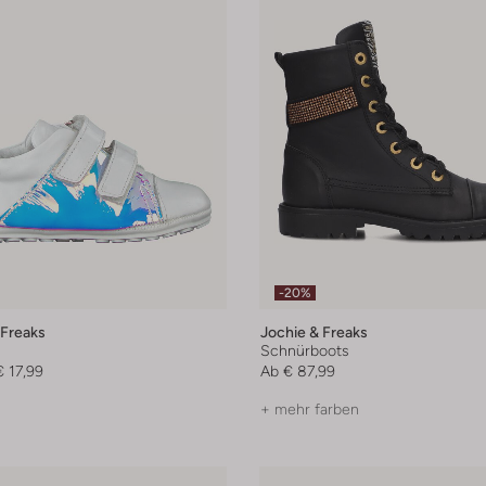
-20%
 Freaks
Jochie & Freaks
Schnürboots
€ 17,99
Ab
€ 87,99
+ mehr farben