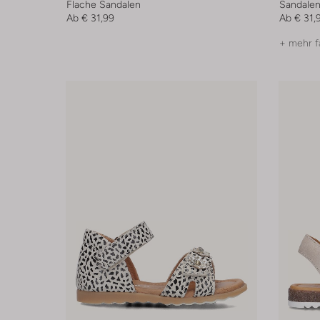
Flache Sandalen
Sandale
Ab
€ 31,99
Ab
€ 31,
+ mehr f