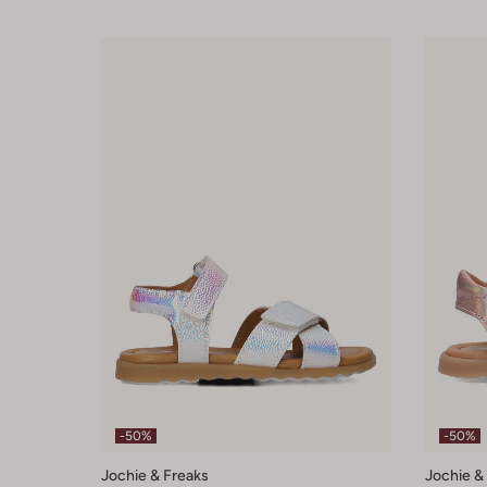
-50%
-50%
Jochie & Freaks
Jochie &