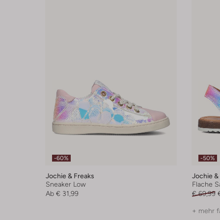
-60%
-50%
Jochie & Freaks
Jochie &
Sneaker Low
Flache S
Ab
€ 31,99
€ 69,99
+ mehr f