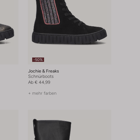
-50%
Jochie & Freaks
Schnürboots
Ab
€ 44,99
+ mehr farben