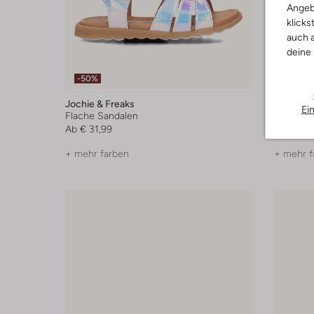
Angeb
klicks
auch a
deine
-50%
-50%
Jochie & Freaks
Jochie &
Ei
Flache Sandalen
Schnürb
Ab
€ 31,99
Ab
€ 49,
+ mehr farben
+ mehr f