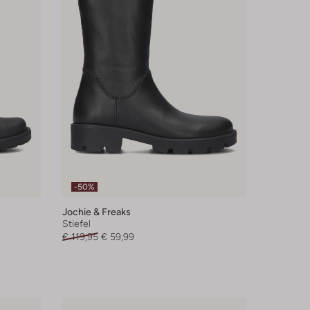
-50%
Jochie & Freaks
Stiefel
€ 119,95
€ 59,99