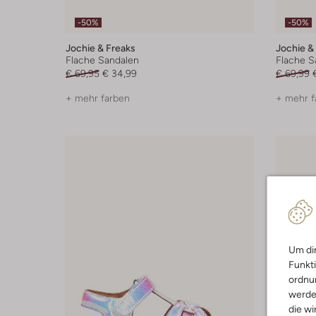
-50%
-50%
Jochie & Freaks
Jochie &
Flache Sandalen
Flache S
€ 69,95
€ 34,99
€ 69,99
+ mehr farben
+ mehr f
Um dir
Funkti
ordnun
werde
die wi