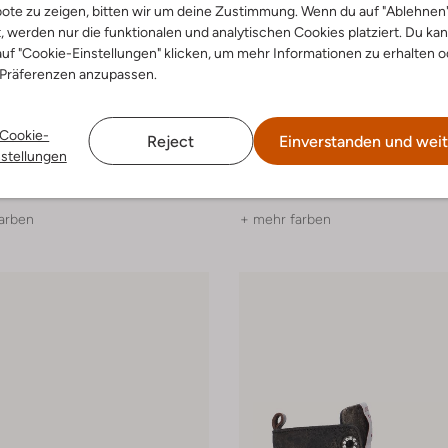
ote zu zeigen, bitten wir um deine Zustimmung. Wenn du auf "Ablehnen
t, werden nur die funktionalen und analytischen Cookies platziert. Du ka
uf "Cookie-Einstellungen" klicken, um mehr Informationen zu erhalten o
 Präferenzen anzupassen.
-50%
Cookie-
Reject
Einverstanden und weit
 Freaks
Jochie & Freaks
nstellungen
oots
Flache Sandalen
99
Ab
€ 31,99
arben
+ mehr farben