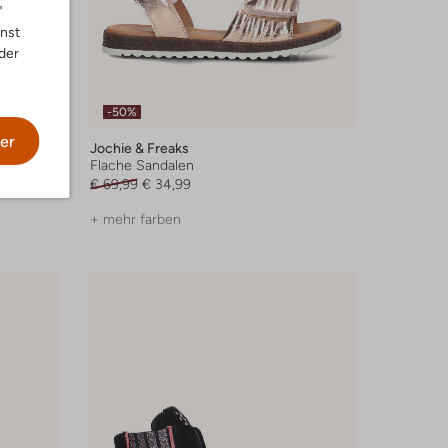
"
nnst
der
-50%
er
Jochie & Freaks
Flache Sandalen
€ 69,99
€ 34,99
+ mehr farben