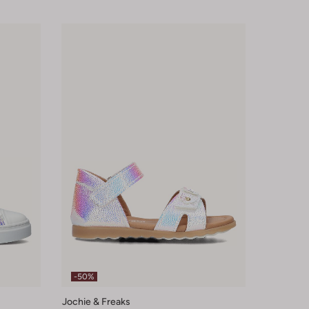
-50%
Jochie & Freaks