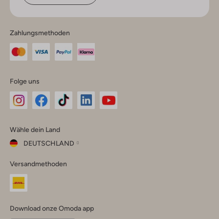
Zahlungsmethoden
Folge uns
Omoda
Omoda
Omoda
Omoda
Omoda
Wähle dein Land
Instagram
Facebook
TikTok
LinkedIn
YouTube
DEUTSCHLAND
Wähle
Versandmethoden
dein
Schließ
Land
Nederland
België
(Nederlands)
Download onze Omoda app
Belgique
(Français)