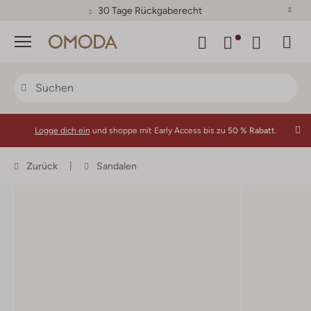
30 Tage Rückgaberecht
Menü
Logge dich ein
und shoppe mit Early Access bis zu
50 % Rabatt.
Zurück
Sandalen