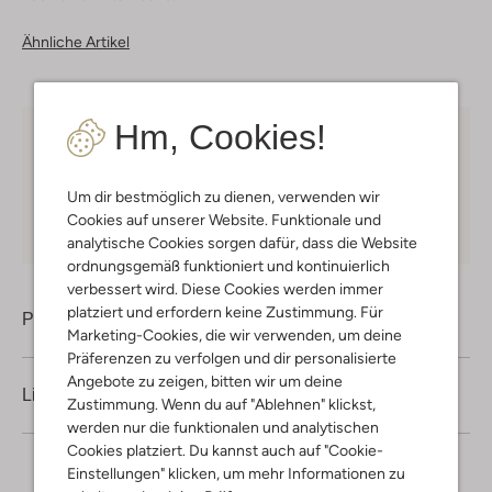
Ähnliche Artikel
Hm, Cookies!
Kostenloser Versand
ab € 75 für Club-Omoda
Mitglieder in Deutschland
Um dir bestmöglich zu dienen, verwenden wir
Kauf auf Rechnung
30 Tagen
Rückgaberecht
Cookies auf unserer Website. Funktionale und
analytische Cookies sorgen dafür, dass die Website
ordnungsgemäß funktioniert und kontinuierlich
verbessert wird. Diese Cookies werden immer
platziert und erfordern keine Zustimmung. Für
Produktinformation
Marketing-Cookies, die wir verwenden, um deine
Präferenzen zu verfolgen und dir personalisierte
Angebote zu zeigen, bitten wir um deine
Lieferung & Rückgabe
Zustimmung. Wenn du auf "Ablehnen" klickst,
werden nur die funktionalen und analytischen
Cookies platziert. Du kannst auch auf "Cookie-
Einstellungen" klicken, um mehr Informationen zu