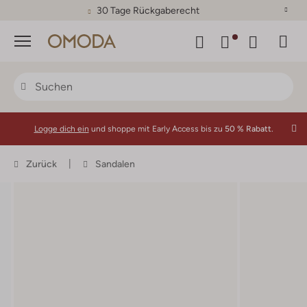
30 Tage Rückgaberecht
Menü
Logge dich ein
und shoppe mit Early Access bis zu
50 % Rabatt.
Zurück
Sandalen