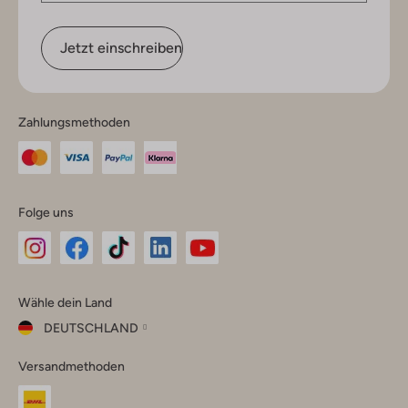
Jetzt einschreiben
Zahlungsmethoden
Folge uns
Omoda
Omoda
Omoda
Omoda
Omoda
Wähle dein Land
Instagram
Facebook
TikTok
LinkedIn
YouTube
DEUTSCHLAND
Wähle
Versandmethoden
dein
Schließ
Land