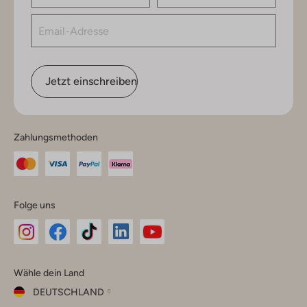
Jetzt einschreiben
Zahlungsmethoden
Folge uns
Omoda
Omoda
Omoda
Omoda
Omoda
Wähle dein Land
Instagram
Facebook
TikTok
LinkedIn
YouTube
DEUTSCHLAND