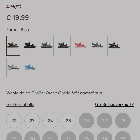
€ 39,95
€ 19,99
Farbe :
Blau
Wähle deine Größe:
Diese Größe fällt normal aus
Größentabelle
Größe ausverkauft?
22
23
24
25
26
27
28
29
30
31
32
33
34
35