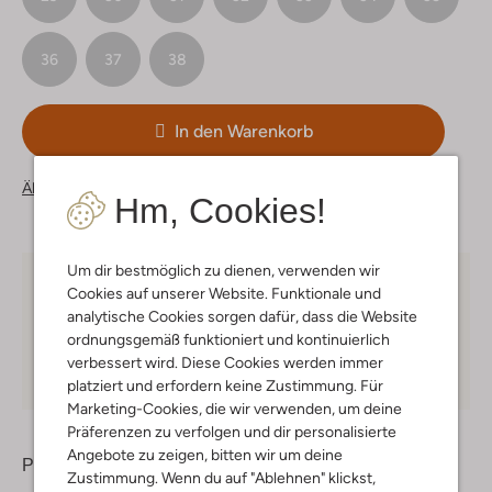
36
37
38
In den Warenkorb
Ähnliche Artikel
Hm, Cookies!
Um dir bestmöglich zu dienen, verwenden wir
Kostenloser Versand
ab € 75 für Club-Omoda
Cookies auf unserer Website. Funktionale und
Mitglieder in Deutschland
analytische Cookies sorgen dafür, dass die Website
ordnungsgemäß funktioniert und kontinuierlich
Kauf auf Rechnung
30 Tagen
Rückgaberecht
verbessert wird. Diese Cookies werden immer
platziert und erfordern keine Zustimmung. Für
Marketing-Cookies, die wir verwenden, um deine
Präferenzen zu verfolgen und dir personalisierte
Angebote zu zeigen, bitten wir um deine
Produktinformation
Zustimmung. Wenn du auf "Ablehnen" klickst,