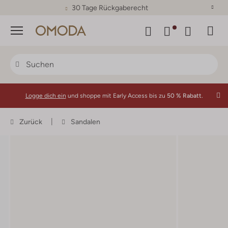
30 Tage Rückgaberecht
Menü
Logge dich ein
und shoppe mit Early Access bis zu
50 % Rabatt.
Zurück
Sandalen