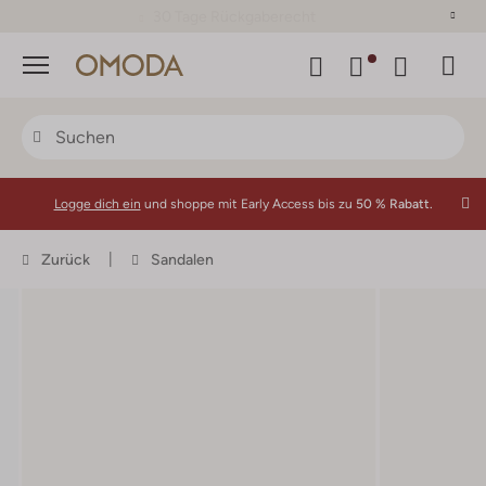
30 Tage Rückgaberecht
Menü
Logge dich ein
und shoppe mit Early Access bis zu
50 % Rabatt.
Zurück
Sandalen