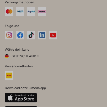
Zahlungsmethoden
Folge uns
Omoda
Omoda
Omoda
Omoda
Omoda
Wähle dein Land
Instagram
Facebook
TikTok
LinkedIn
YouTube
DEUTSCHLAND
Wähle
Versandmethoden
dein
Schließ
Land
Nederland
België
(Nederlands)
Download onze Omoda app
Belgique
(Français)
Deutschland