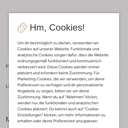
Kostenloser Versand
ab € 75 für Club-Omoda
Hm, Cookies!
Mitglieder in Deutschland
Kauf auf Rechnung
30 Tagen
Rückgaberecht
Um dir bestmöglich zu dienen, verwenden wir
Cookies auf unserer Website. Funktionale und
analytische Cookies sorgen dafür, dass die Website
ordnungsgemäß funktioniert und kontinuierlich
Produktinformation
verbessert wird. Diese Cookies werden immer
platziert und erfordern keine Zustimmung. Für
Marketing-Cookies, die wir verwenden, um deine
Präferenzen zu verfolgen und dir personalisierte
Lieferung & Rückgabe
Angebote zu zeigen, bitten wir um deine
Zustimmung. Wenn du auf "Ablehnen" klickst,
werden nur die funktionalen und analytischen
Cookies platziert. Du kannst auch auf "Cookie-
Einstellungen" klicken, um mehr Informationen zu
Mehr sehen
erhalten oder deine Präferenzen anzupassen.