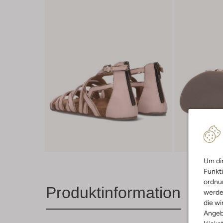
Um dir
Funkti
ordnun
Produktinformation
werde
die wi
Angeb