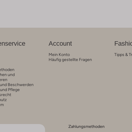
nservice
Account
Fashi
Mein Konto
Tipps & T
Häufig gestellte Fragen
ethoden
hen und
eren
 und Beschwerden
 und Pflege
srecht
hutz
um
Zahlungsmethoden