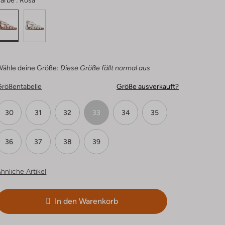
arbe :
Rosa
Wähle deine Größe:
Diese Größe fällt normal aus
Größentabelle
Größe ausverkauft?
30
31
32
33
34
35
36
37
38
39
hnliche Artikel
In den Warenkorb