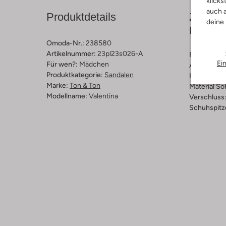
klicks
auch a
Produktdetails
Zusamm
deine
Passfo
Omoda-Nr.:
238580
Artikelnummer:
23pl23s026-A
Farbe :
Ros
Ei
Für wen?:
Mädchen
Außenmater
Produktkategorie:
Sandalen
Innenmateri
Marke:
Ton & Ton
Material So
Modellname:
Valentina
Verschluss
Schuhspitz