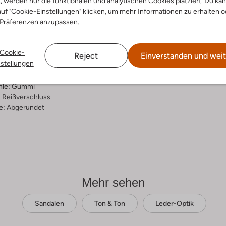
t, werden nur die funktionalen und analytischen Cookies platziert. Du ka
uf "Cookie-Einstellungen" klicken, um mehr Informationen zu erhalten o
ensetzung &
 Präferenzen anzupassen.
rm
Cookie-
a
Reject
Einverstanden und weit
nstellungen
ial:
Leder-Optik
al:
Wildleder-Optik
hle:
Gummi
:
Reißverschluss
e:
Abgerundet
Mehr sehen
Sandalen
Ton & Ton
Leder-Optik