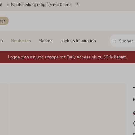
ht
Nachzahlung möglich mit Klarna
der
es
Neuheiten
Marken
Looks & Inspiration
Logge dich ein
und shoppe mit Early Access bis zu
50 % Rabatt.