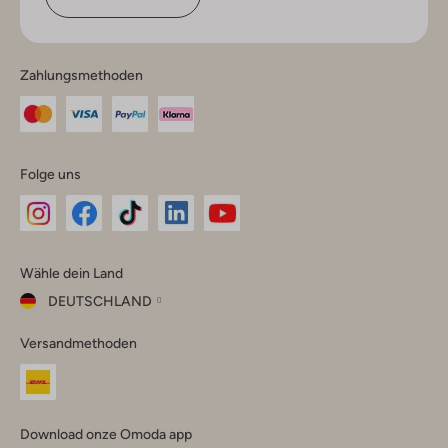
Zahlungsmethoden
Folge uns
Omoda
Omoda
Omoda
Omoda
Omoda
Wähle dein Land
Instagram
Facebook
TikTok
LinkedIn
YouTube
DEUTSCHLAND
Wähle
Versandmethoden
dein
Schließ
Land
Nederland
België
(Nederlands)
Download onze Omoda app