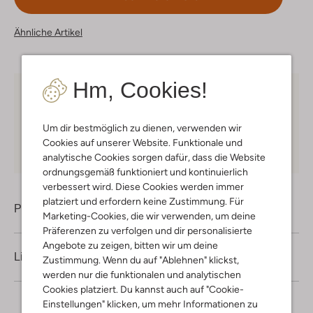
Ähnliche Artikel
Hm, Cookies!
Kostenloser Versand
ab € 75 für Club-Omoda
Mitglieder in Deutschland
Um dir bestmöglich zu dienen, verwenden wir
Kauf auf Rechnung
30 Tagen
Rückgaberecht
Cookies auf unserer Website. Funktionale und
analytische Cookies sorgen dafür, dass die Website
ordnungsgemäß funktioniert und kontinuierlich
verbessert wird. Diese Cookies werden immer
platziert und erfordern keine Zustimmung. Für
Produktinformation
Marketing-Cookies, die wir verwenden, um deine
Präferenzen zu verfolgen und dir personalisierte
Angebote zu zeigen, bitten wir um deine
Lieferung & Rückgabe
Zustimmung. Wenn du auf "Ablehnen" klickst,
werden nur die funktionalen und analytischen
Cookies platziert. Du kannst auch auf "Cookie-
Einstellungen" klicken, um mehr Informationen zu