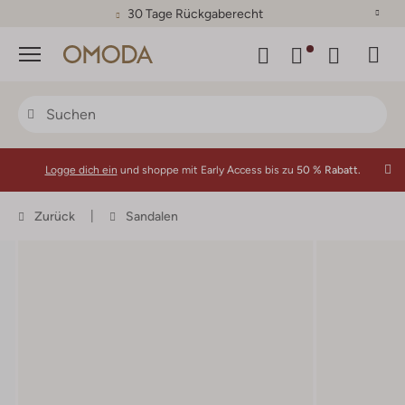
30 Tage Rückgaberecht
Menü
Logge dich ein
und shoppe mit Early Access bis zu
50 % Rabatt.
Zurück
Sandalen