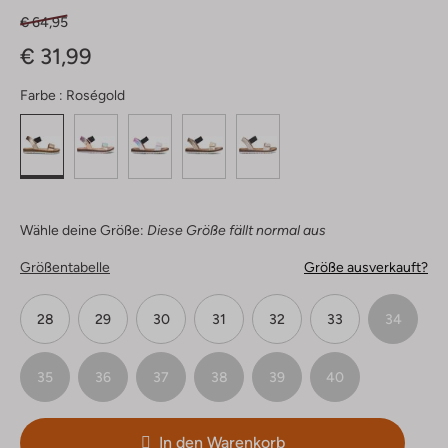
€ 64,95
€ 31,99
Farbe :
Roségold
Wähle deine Größe:
Diese Größe fällt normal aus
Größentabelle
Größe ausverkauft?
28
29
30
31
32
33
34
35
36
37
38
39
40
In den Warenkorb