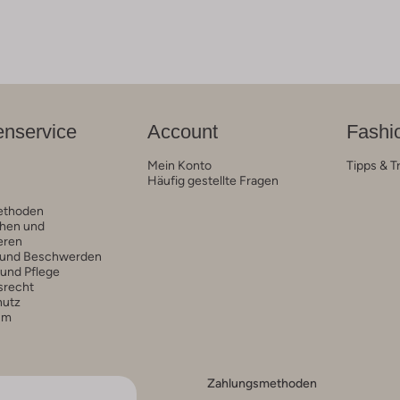
nservice
Account
Fashi
Mein Konto
Tipps & T
Häufig gestellte Fragen
ethoden
hen und
eren
 und Beschwerden
 und Pflege
srecht
hutz
um
Zahlungsmethoden