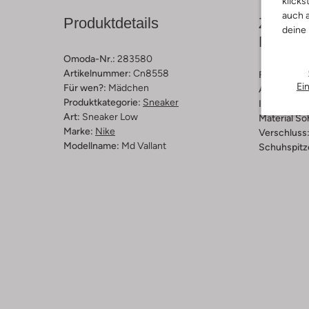
klicks
auch a
Produktdetails
Zusamm
deine
Passfo
Omoda-Nr.:
283580
Artikelnummer:
Cn8558
Farbe :
Blau
Ei
Für wen?:
Mädchen
Außenmater
Produktkategorie:
Sneaker
Innenmateri
Art:
Sneaker Low
Material So
Marke:
Nike
Verschluss
Modellname:
Md Vallant
Schuhspitz