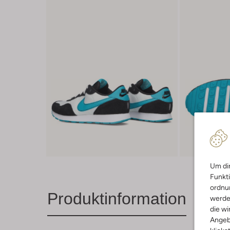
Um dir
Funkti
ordnun
Produktinformation
werde
die wi
Angeb