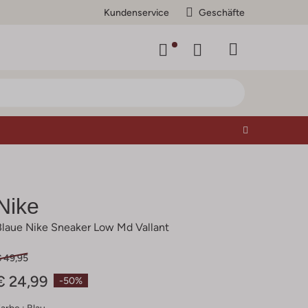
Kundenservice
Geschäfte
Nike
Blaue Nike Sneaker Low Md Vallant
€ 49,95
€ 24,99
-50%