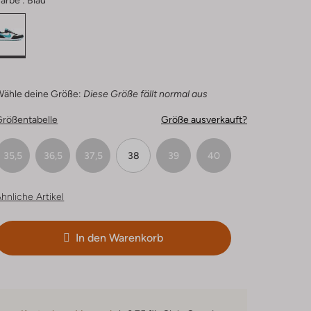
arbe :
Blau
Wähle deine Größe:
Diese Größe fällt normal aus
Größentabelle
Größe ausverkauft?
35,5
36,5
37,5
38
39
40
hnliche Artikel
In den Warenkorb