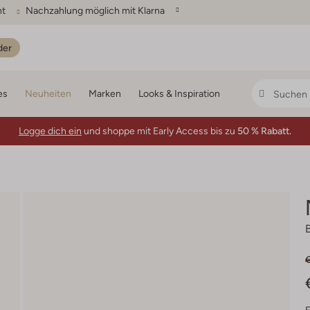
ht
Nachzahlung möglich mit Klarna
der
es
Neuheiten
Marken
Looks & Inspiration
Logge dich ein
und shoppe mit Early Access bis zu
50 % Rabatt.