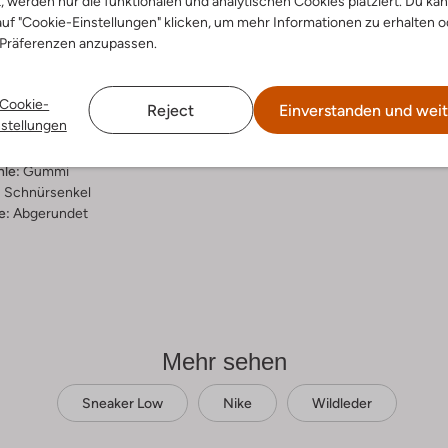
t, werden nur die funktionalen und analytischen Cookies platziert. Du ka
uf "Cookie-Einstellungen" klicken, um mehr Informationen zu erhalten o
ensetzung &
 Präferenzen anzupassen.
rm
Cookie-
Reject
Einverstanden und weit
nstellungen
ial:
Wildleder
al:
Stoff/textil
hle:
Gummi
:
Schnürsenkel
e:
Abgerundet
Mehr sehen
Sneaker Low
Nike
Wildleder