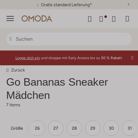
Gratis standard Lieferung*
Menü
Logge dich ein
und shoppe mit Early Access bis zu
50 % Rabatt.
Zurück
Go Bananas
Sneaker
Mädchen
7 items
Größe
24
25
26
27
28
29
30
31