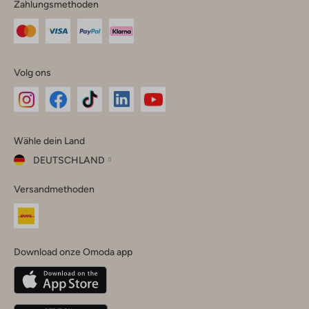
Zahlungsmethoden
Volg ons
Omoda
Omoda
Omoda
Omoda
Omoda
Wähle dein Land
Instagram
Facebook
TikTok
LinkedIn
YouTube
DEUTSCHLAND
Wähle
Versandmethoden
dein
Schließ
Land
Nederland
België
(Nederlands)
Download onze Omoda app
Belgique
(Français)
Deutschland