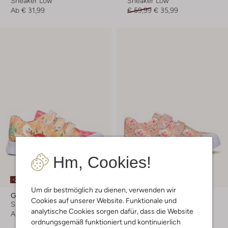
Sneaker Low
Sneaker Low
Ab
€ 31,99
€ 59,99
€ 35,99
Hm, Cookies!
-20%
-40%
Um dir bestmöglich zu dienen, verwenden wir
Go Bananas
Go Bananas
Cookies auf unserer Website. Funktionale und
Sneaker Low
Sneaker Low
analytische Cookies sorgen dafür, dass die Website
Ab
€ 31,99
Ab
€ 23,99
ordnungsgemäß funktioniert und kontinuierlich