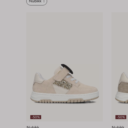
Nubikk
-50%
-50%
Nubikk
Nubikk