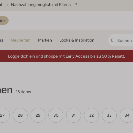
ht
Nachzahlung möglich mit Klarna
der
es
Neuheiten
Marken
Looks & Inspiration
Logge dich ein
und shoppe mit Early Access bis zu
50 % Rabatt.
hen
13 items
27
28
29
30
31
32
33
34