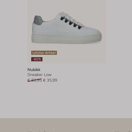
Letzter Artikel
-60%
Nubikk
Sneaker Low
€ 89,95
€ 35,99