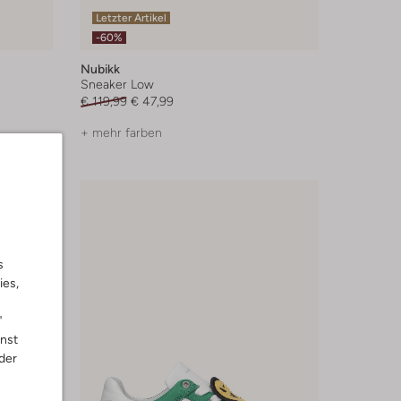
Letzter Artikel
-60%
Nubikk
Sneaker Low
€ 119,99
€ 47,99
+ mehr farben
s
ies,
"
nnst
der