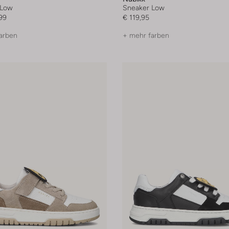
 Low
Sneaker Low
99
€ 119,95
arben
+ mehr farben