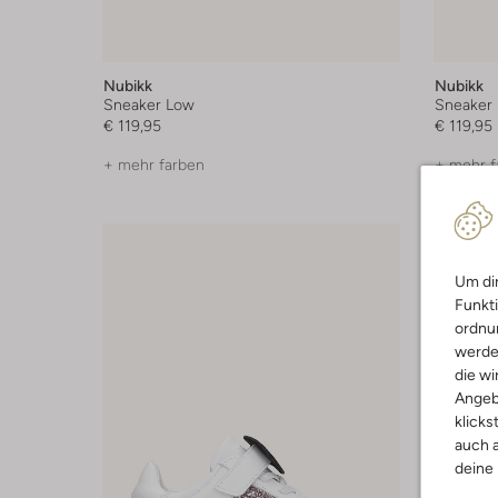
Nubikk
Nubikk
Sneaker Low
Sneaker
€ 119,95
€ 119,95
+ mehr farben
+ mehr f
Um dir
Funkti
ordnun
werde
die wi
Angeb
klicks
auch a
deine