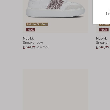
Ei
Letzte Größen
Letzte
-60%
-60%
Nubikk
Nubikk
Sneaker Low
Sneaker
€ 119,99
€ 47,99
€ 119,95