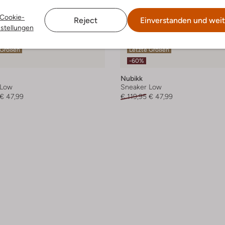
Cookie-
Reject
Einverstanden und weit
nstellungen
 Größen
Letzte Größen
-60%
Nubikk
 Low
Sneaker Low
€ 47,99
€ 119,95
€ 47,99