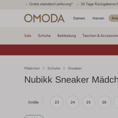
Gratis standard Lieferung*
30 Tage Rückgaberec
Damen
Herren
Kin
Sale
Schuhe
Bekleidung
Taschen & Accessoir
Mädchen
Schuhe
Sneaker
Nubikk
Sneaker Mädc
Größe
23
24
25
26