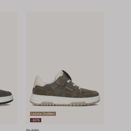
Letzte Größen
-60%
Nubikk