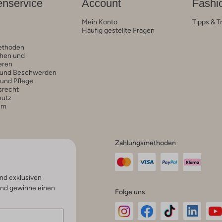
nservice
Account
Fashi
Mein Konto
Tipps & T
Häufig gestellte Fragen
ethoden
hen und
eren
 und Beschwerden
 und Pflege
srecht
hutz
um
Zahlungsmethoden
nd exklusiven
und gewinne einen
Folge uns