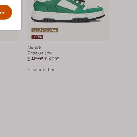
er
Letzte Größen
-60%
Nubikk
Sneaker Low
€ 119,95
€ 47,99
+ mehr farben