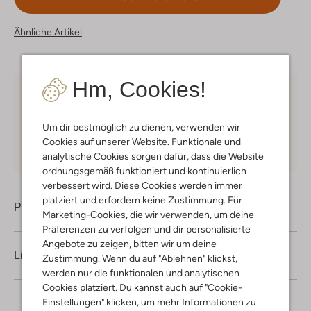
Ähnliche Artikel
Hm, Cookies!
Kostenloser Versand
ab € 75 für Club-Omoda
Mitglieder in Deutschland
Um dir bestmöglich zu dienen, verwenden wir
Kauf auf Rechnung
30 Tagen
Rückgaberecht
Cookies auf unserer Website. Funktionale und
analytische Cookies sorgen dafür, dass die Website
ordnungsgemäß funktioniert und kontinuierlich
verbessert wird. Diese Cookies werden immer
platziert und erfordern keine Zustimmung. Für
Produktinformation
Marketing-Cookies, die wir verwenden, um deine
Präferenzen zu verfolgen und dir personalisierte
Angebote zu zeigen, bitten wir um deine
Lieferung & Rückgabe
Zustimmung. Wenn du auf "Ablehnen" klickst,
werden nur die funktionalen und analytischen
Cookies platziert. Du kannst auch auf "Cookie-
Einstellungen" klicken, um mehr Informationen zu