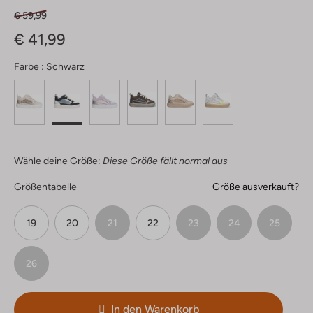
€ 59,99
€ 41,99
Farbe :
Schwarz
Wähle deine Größe:
Diese Größe fällt normal aus
Größentabelle
Größe ausverkauft?
19
20
21
22
23
24
25
26
In den Warenkorb