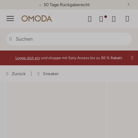
30 Tage Rückgaberecht
Menü
Logge dich ein
und shoppe mit Early Access bis zu
50 % Rabatt.
Zurück
Sneaker