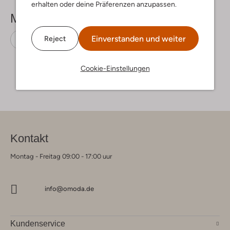
erhalten oder deine Präferenzen anzupassen.
Mehr sehen
Einverstanden und weiter
Reject
Sneaker Low
Bunniesjr
Wildleder
Cookie-Einstellungen
Kontakt
Montag - Freitag 09:00 - 17:00 uur
info@omoda.de
Kundenservice