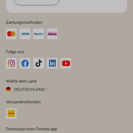
Zahlungsmethoden
Folge uns
Omoda
Omoda
Omoda
Omoda
Omoda
Wähle dein Land
Instagram
Facebook
TikTok
LinkedIn
YouTube
DEUTSCHLAND
Wähle
Versandmethoden
dein
Schließ
Land
Nederland
België
(Nederlands)
Download onze Omoda app