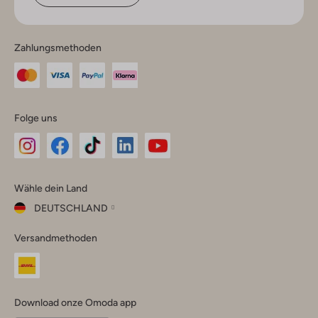
Zahlungsmethoden
Folge uns
Omoda
Omoda
Omoda
Omoda
Omoda
Wähle dein Land
Instagram
Facebook
TikTok
LinkedIn
YouTube
DEUTSCHLAND
Wähle
Versandmethoden
dein
Schließ
Land
Nederland
België
(Nederlands)
Download onze Omoda app
Belgique
(Français)