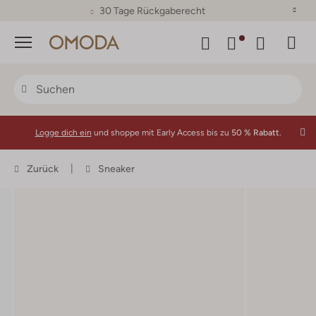
30 Tage Rückgaberecht
Menü
Logge dich ein
und shoppe mit Early Access bis zu
50 % Rabatt.
Zurück
Sneaker