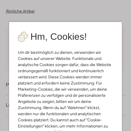
Ähnliche Artikel
Hm, Cookies!
Kostenloser Versand
ab € 75 für Club-Omoda
Mitglieder in Deutschland
Um dir bestmöglich zu dienen, verwenden wir
Kauf auf Rechnung
30 Tagen
Rückgaberecht
Cookies auf unserer Website. Funktionale und
analytische Cookies sorgen dafür, dass die Website
ordnungsgemäß funktioniert und kontinuierlich
verbessert wird. Diese Cookies werden immer
platziert und erfordern keine Zustimmung. Für
Produktinformation
Marketing-Cookies, die wir verwenden, um deine
Präferenzen zu verfolgen und dir personalisierte
Angebote zu zeigen, bitten wir um deine
Lieferung & Rückgabe
Zustimmung. Wenn du auf "Ablehnen" klickst,
werden nur die funktionalen und analytischen
Cookies platziert. Du kannst auch auf "Cookie-
Einstellungen" klicken, um mehr Informationen zu