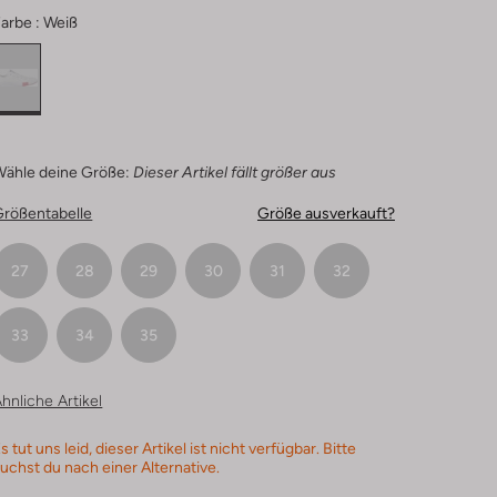
arbe :
Weiß
Wähle deine Größe:
Dieser Artikel fällt größer aus
Größentabelle
Größe ausverkauft?
27
28
29
30
31
32
33
34
35
hnliche Artikel
s tut uns leid, dieser Artikel ist nicht verfügbar. Bitte
uchst du nach einer Alternative.