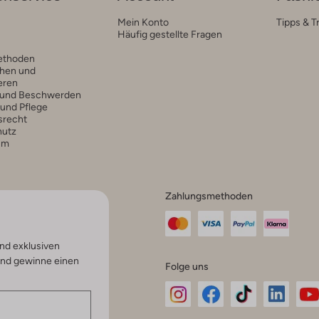
Mein Konto
Tipps & T
Häufig gestellte Fragen
ethoden
hen und
eren
 und Beschwerden
 und Pflege
srecht
hutz
um
Zahlungsmethoden
nd exklusiven
und gewinne einen
Folge uns
Omoda
Omoda
Omoda
Omoda
Om