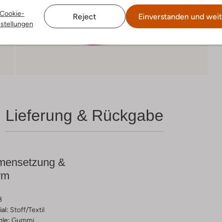
Cookie-
Reject
Einverstanden und weit
nstellungen
Lieferung & Rückgabe
ensetzung &
rm
ß
al:
Stoff/textil
hle:
Gummi