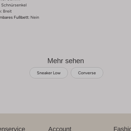
:
Schnürsenkel
:
Breit
bares Fußbett:
Nein
Mehr sehen
Sneaker Low
Converse
nservice
Account
Fashi