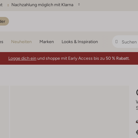
ht
Nachzahlung möglich mit Klarna
der
es
Neuheiten
Marken
Looks & Inspiration
Logge dich ein
und shoppe mit Early Access bis zu
50 % Rabatt.