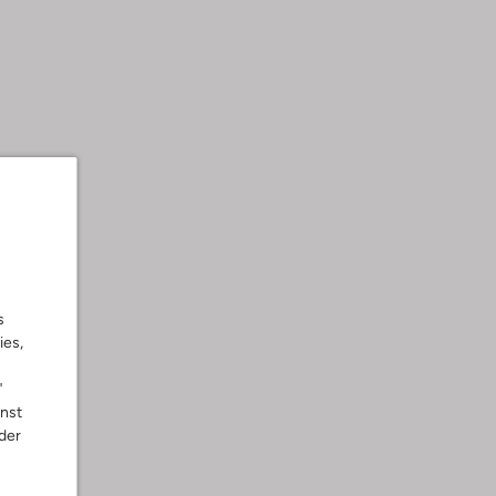
s
ies,
"
nnst
der