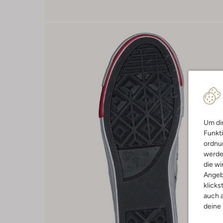
Um dir
Funkti
ordnun
werde
die wi
Angeb
klicks
auch a
deine