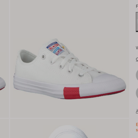
F
Ä
E
s