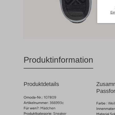
Ei
Produktinformation
Produktdetails
Zusamm
Passfo
Omoda-Nr.:
107809
Artikelnummer:
366993c
Farbe :
Wei
Für wen?:
Mädchen
Innenmateri
Produktkategorie:
Sneaker
Material So