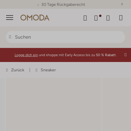
30 Tage Rückgaberecht
Menü
Logge dich ein
und shoppe mit Early Access bis zu
50 % Rabatt.
Zurück
Sneaker