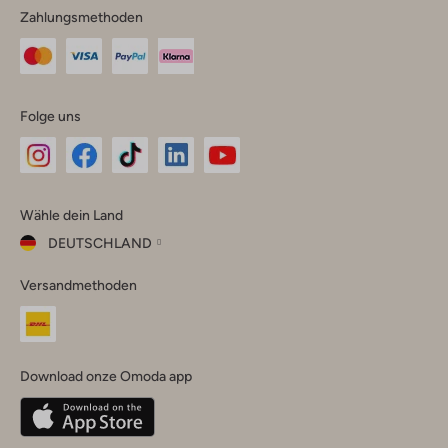
Zahlungsmethoden
Folge uns
Omoda
Omoda
Omoda
Omoda
Omoda
Wähle dein Land
Instagram
Facebook
TikTok
LinkedIn
YouTube
DEUTSCHLAND
Wähle
Versandmethoden
dein
Schließ
Land
Nederland
België
(Nederlands)
Download onze Omoda app
Belgique
(Français)
Deutschland