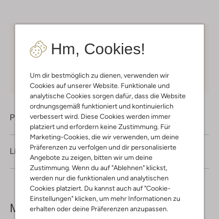
Kostenloser Versand
ab € 75 für Club-Omoda
Hm, Cookies!
Mitglieder in Deutschland
Kauf auf Rechnung
30 Tagen
Rückgaberecht
Um dir bestmöglich zu dienen, verwenden wir
Cookies auf unserer Website. Funktionale und
analytische Cookies sorgen dafür, dass die Website
ordnungsgemäß funktioniert und kontinuierlich
verbessert wird. Diese Cookies werden immer
Produktinformation
platziert und erfordern keine Zustimmung. Für
Marketing-Cookies, die wir verwenden, um deine
Präferenzen zu verfolgen und dir personalisierte
Lieferung & Rückgabe
Angebote zu zeigen, bitten wir um deine
Zustimmung. Wenn du auf "Ablehnen" klickst,
werden nur die funktionalen und analytischen
Cookies platziert. Du kannst auch auf "Cookie-
Einstellungen" klicken, um mehr Informationen zu
Mehr sehen
erhalten oder deine Präferenzen anzupassen.