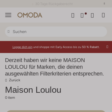
30 Tage Rückgaberecht
Menü
Logge dich ein
und shoppe mit Early Access bis zu
50 % Rabatt.
Derzeit haben wir keine MAISON
LOULOU für Marken, die deinen
ausgewählten Filterkriterien entsprechen.
Zurück
Maison Loulou
0 item