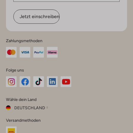
Jetzt einschreiben
Zahlungsmethoden
Folge uns
Omoda
Omoda
Omoda
Omoda
Omoda
Wähle dein Land
Instagram
Facebook
TikTok
LinkedIn
YouTube
DEUTSCHLAND
Wähle
Versandmethoden
dein
Schließ
Land