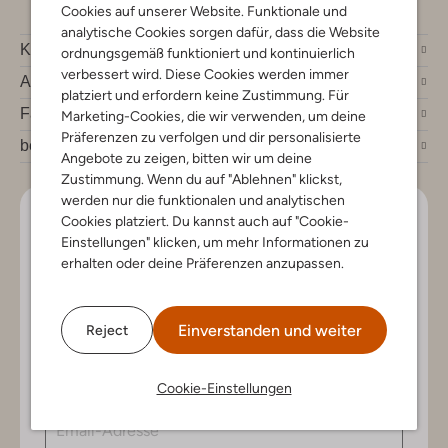
Cookies auf unserer Website. Funktionale und
analytische Cookies sorgen dafür, dass die Website
Kundenservice
ordnungsgemäß funktioniert und kontinuierlich
verbessert wird. Diese Cookies werden immer
Account
platziert und erfordern keine Zustimmung. Für
Fashion News
Marketing-Cookies, die wir verwenden, um deine
Präferenzen zu verfolgen und dir personalisierte
bei Omoda
Angebote zu zeigen, bitten wir um deine
Zustimmung. Wenn du auf "Ablehnen" klickst,
werden nur die funktionalen und analytischen
Lass uns in Kontakt bleiben
Cookies platziert. Du kannst auch auf "Cookie-
Einstellungen" klicken, um mehr Informationen zu
erhalten oder deine Präferenzen anzupassen.
Bleib auf dem Laufenden mit den neuesten Artikeln und
exklusiven Angeboten, nur für dich. Abonniere den
Newsletter und gewinne einen Einkaufsgutschein im
Wert von €150.
Einverstanden und weiter
Reject
Cookie-Einstellungen