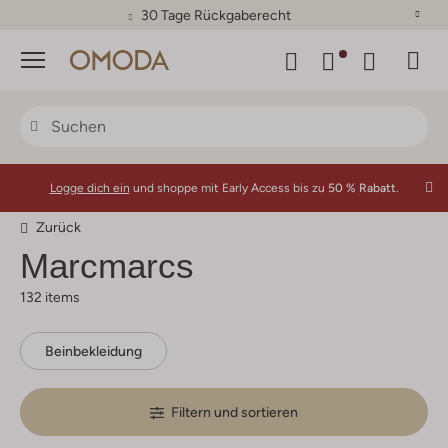
30 Tage Rückgaberecht
Menü
Logge dich ein
und shoppe mit Early Access bis zu
50 % Rabatt.
Zurück
Marcmarcs
132 items
Beinbekleidung
Filtern und sortieren