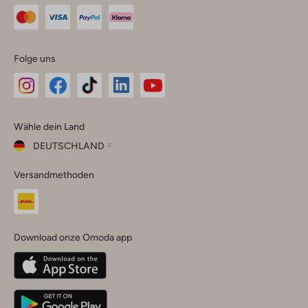
Folge uns
Omoda
Omoda
Omoda
Omoda
Omoda
Wähle dein Land
Instagram
Facebook
TikTok
LinkedIn
YouTube
DEUTSCHLAND
Wähle
Versandmethoden
dein
Schließ
Land
Nederland
België
(Nederlands)
Download onze Omoda app
Belgique
(Français)
Deutschland