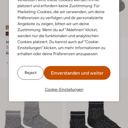
platziert und erfordern keine Zustimmung. Für
Marketing-Cookies, die wir verwenden, um deine
Präferenzen zu verfolgen und dir personalisierte
Angebote zu zeigen, bitten wir um deine
Letzte Größen
Letzte Größen
Zustimmung. Wenn du auf "Ablehnen" klickst,
-20%
werden nur die funktionalen und analytischen
Cookies platziert. Du kannst auch auf "Cookie-
Marcmarcs
Marcmarcs
Socken
Socken
Einstellungen" klicken, um mehr Informationen zu
€ 8,99
€ 6,99
€ 13,99
erhalten oder deine Präferenzen anzupassen.
+ mehr farben
Einverstanden und weiter
Reject
Cookie-Einstellungen