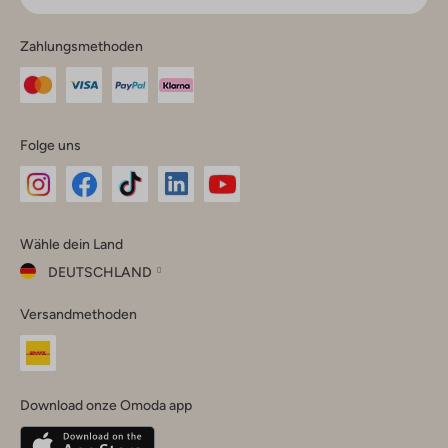
Zahlungsmethoden
Folge uns
Omoda
Omoda
Omoda
Omoda
Omoda
Wähle dein Land
Instagram
Facebook
TikTok
LinkedIn
YouTube
DEUTSCHLAND
Wähle
Versandmethoden
dein
Schließ
Land
Nederland
België
(Nederlands)
Download onze Omoda app
Belgique
(Français)