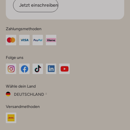
Jetzt einschreiben
Zahlungsmethoden
Folge uns
Omoda
Omoda
Omoda
Omoda
Omoda
Wähle dein Land
Instagram
Facebook
TikTok
LinkedIn
YouTube
DEUTSCHLAND
Wähle
Versandmethoden
dein
Schließ
Land
Nederland
België
(Nederlands)