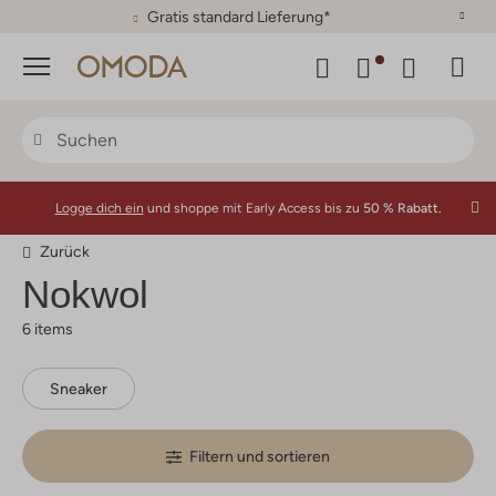
30 Tage Rückgaberecht
Menü
Logge dich ein
und shoppe mit Early Access bis zu
50 % Rabatt.
Zurück
Nokwol
6 items
Sneaker
Filtern und sortieren