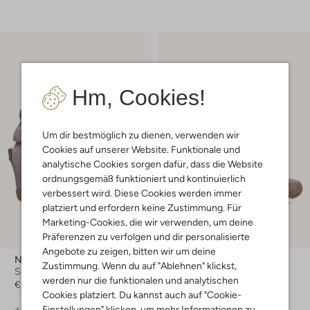
Hm, Cookies!
Um dir bestmöglich zu dienen, verwenden wir
Cookies auf unserer Website. Funktionale und
analytische Cookies sorgen dafür, dass die Website
ordnungsgemäß funktioniert und kontinuierlich
verbessert wird. Diese Cookies werden immer
platziert und erfordern keine Zustimmung. Für
Marketing-Cookies, die wir verwenden, um deine
Präferenzen zu verfolgen und dir personalisierte
-20%
Angebote zu zeigen, bitten wir um deine
Nokwol
Nokwol
Zustimmung. Wenn du auf "Ablehnen" klickst,
Sneaker High
Sneaker Low
werden nur die funktionalen und analytischen
€ 199,99
€ 149,99
€ 119,99
Cookies platziert. Du kannst auch auf "Cookie-
+ mehr farben
+ mehr farben
Einstellungen" klicken, um mehr Informationen zu