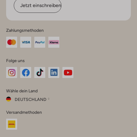
Jetzt einschreiben
Zahlungsmethoden
Folge uns
Omoda
Omoda
Omoda
Omoda
Omoda
Wähle dein Land
Instagram
Facebook
TikTok
LinkedIn
YouTube
DEUTSCHLAND
Wähle
Versandmethoden
dein
Schließ
Land
Nederland
België
(Nederlands)