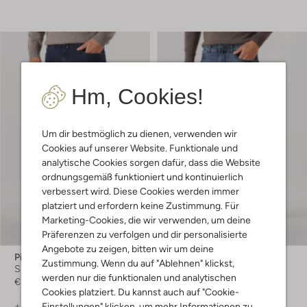
Hm, Cookies!
Um dir bestmöglich zu dienen, verwenden wir
Cookies auf unserer Website. Funktionale und
analytische Cookies sorgen dafür, dass die Website
ordnungsgemäß funktioniert und kontinuierlich
verbessert wird. Diese Cookies werden immer
platziert und erfordern keine Zustimmung. Für
Marketing-Cookies, die wir verwenden, um deine
Präferenzen zu verfolgen und dir personalisierte
Angebote zu zeigen, bitten wir um deine
Pierre Cardin
Pierre Cardin
Zustimmung. Wenn du auf "Ablehnen" klickst,
Slim Fit Jeans
Slim Fit Jeans
werden nur die funktionalen und analytischen
€ 89,99
€ 89,99
Cookies platziert. Du kannst auch auf "Cookie-
+ mehr farben
+ mehr farben
Einstellungen" klicken, um mehr Informationen zu