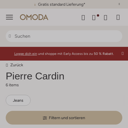
Menü
Logge dich ein
und shoppe mit Early Access bis zu
50 % Rabatt.
Zurück
Pierre Cardin
6 items
Jeans
Filtern und sortieren