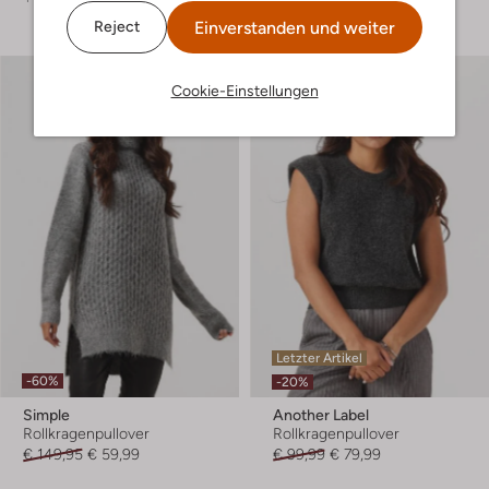
Einverstanden und weiter
Reject
Cookie-Einstellungen
Letzter Artikel
-60%
-20%
Simple
Another Label
Rollkragenpullover
Rollkragenpullover
€ 149,95
€ 59,99
€ 99,99
€ 79,99