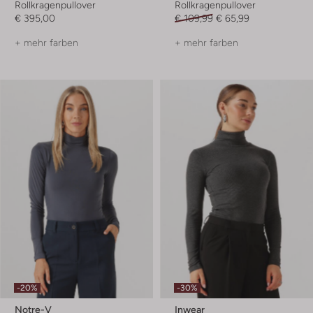
Rollkragenpullover
Rollkragenpullover
€ 395,00
€ 109,99
€ 65,99
+ mehr farben
+ mehr farben
-20%
-30%
Notre-V
Inwear