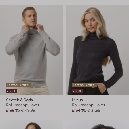
Letzter Artikel
Letzter Artikel
-50%
-50%
Scotch & Soda
Minus
Rollkragenpullover
Rollkragenpullover
€ 99,95
€ 49,99
€ 64,95
€ 31,99