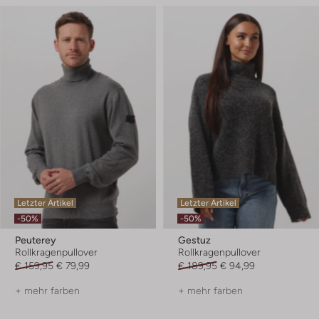
Letzter Artikel
Letzter Artikel
-50%
-50%
Peuterey
Gestuz
Rollkragenpullover
Rollkragenpullover
€ 159,95
€ 79,99
€ 189,95
€ 94,99
+ mehr farben
+ mehr farben