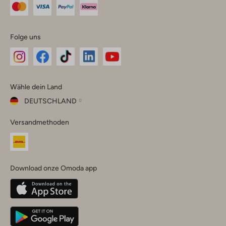
Folge uns
Omoda
Omoda
Omoda
Omoda
Omoda
Wähle dein Land
Instagram
Facebook
TikTok
LinkedIn
YouTube
DEUTSCHLAND
Wähle
Versandmethoden
dein
Schließ
Land
Nederland
België
(Nederlands)
Download onze Omoda app
Belgique
(Français)
Deutschland