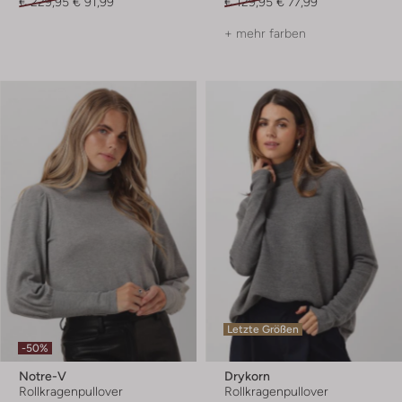
€ 229,95
€ 91,99
€ 129,95
€ 77,99
+ mehr farben
Letzte Größen
-50%
Notre-V
Drykorn
Rollkragenpullover
Rollkragenpullover