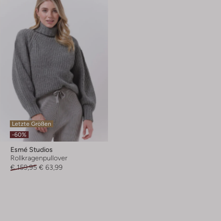
Letzte Größen
-60%
Esmé Studios
Rollkragenpullover
€ 159,95
€ 63,99