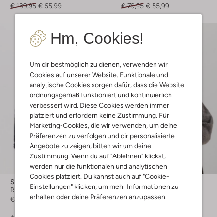
€ 139,95
€ 55,99
€ 79,95
€ 55,99
Hm, Cookies!
Um dir bestmöglich zu dienen, verwenden wir
Cookies auf unserer Website. Funktionale und
analytische Cookies sorgen dafür, dass die Website
ordnungsgemäß funktioniert und kontinuierlich
verbessert wird. Diese Cookies werden immer
platziert und erfordern keine Zustimmung. Für
Marketing-Cookies, die wir verwenden, um deine
Präferenzen zu verfolgen und dir personalisierte
Angebote zu zeigen, bitten wir um deine
Zustimmung. Wenn du auf "Ablehnen" klickst,
Letzte Größen
werden nur die funktionalen und analytischen
-70%
Cookies platziert. Du kannst auch auf "Cookie-
Selected Men
Notre-V
Einstellungen" klicken, um mehr Informationen zu
Rollkragenpullover
Rollkragenpullover
erhalten oder deine Präferenzen anzupassen.
€ 49,99
€ 89,95
€ 26,99
+ mehr farben