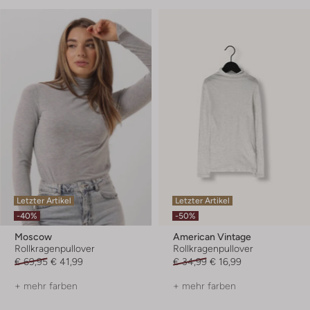
Letzter Artikel
Letzter Artikel
-40%
-50%
Moscow
American Vintage
Rollkragenpullover
Rollkragenpullover
€ 69,95
€ 41,99
€ 34,99
€ 16,99
+ mehr farben
+ mehr farben