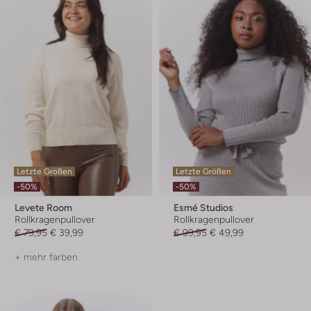
Letzte Größen
Letzte Größen
-50%
-50%
Levete Room
Esmé Studios
Rollkragenpullover
Rollkragenpullover
€ 79,95
€ 39,99
€ 99,95
€ 49,99
+ mehr farben