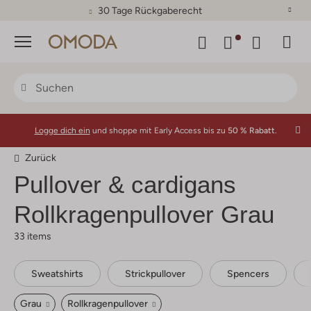
30 Tage Rückgaberecht
Menü
Logge dich ein
und shoppe mit Early Access bis zu
50 % Rabatt.
Zurück
Pullover & cardigans
Rollkragenpullover Grau
33 items
Sweatshirts
Strickpullover
Spencers
Grau
Rollkragenpullover