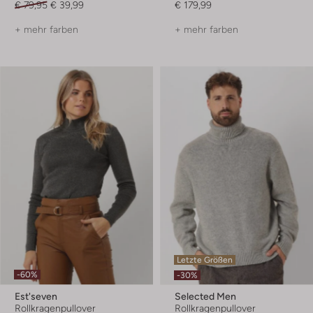
€ 79,95
€ 39,99
€ 179,99
+ mehr farben
+ mehr farben
Letzte Größen
-60%
-30%
Est'seven
Selected Men
Rollkragenpullover
Rollkragenpullover