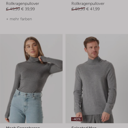
Rollkragenpullover
Rollkragenpullover
€ 49,99
€ 39,99
€ 59,99
€ 41,99
+ mehr farben
-40%
Msch Copenhagen
Selected Men