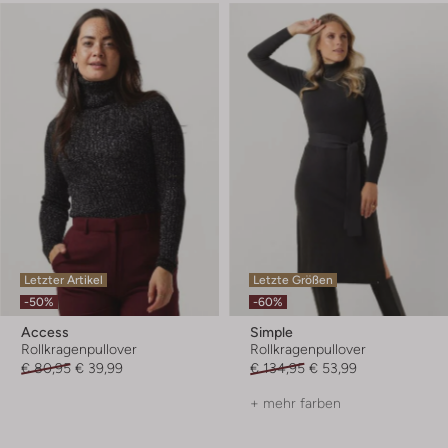
Letzter Artikel
Letzte Größen
-50%
-60%
Access
Simple
Rollkragenpullover
Rollkragenpullover
€ 80,95
€ 39,99
€ 134,95
€ 53,99
+ mehr farben