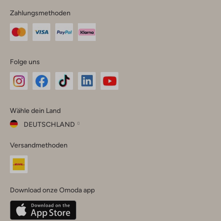
Zahlungsmethoden
Folge uns
Omoda
Omoda
Omoda
Omoda
Omoda
Wähle dein Land
Instagram
Facebook
TikTok
LinkedIn
YouTube
DEUTSCHLAND
Wähle
Versandmethoden
dein
Schließ
Land
Nederland
België
(Nederlands)
Download onze Omoda app
Belgique
(Français)
Deutschland