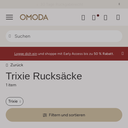
30 Tage Rückgaberecht
Menü
Logge dich ein
und shoppe mit Early Access bis zu
50 % Rabatt.
Zurück
Trixie
Rucksäcke
1 item
Trixie
Filtern und sortieren