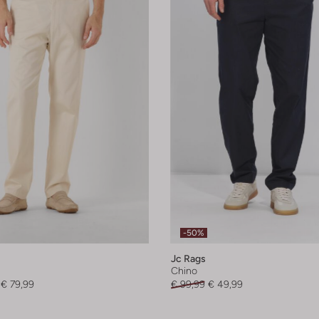
-50%
Jc Rags
Chino
€ 79,99
€ 99,99
€ 49,99