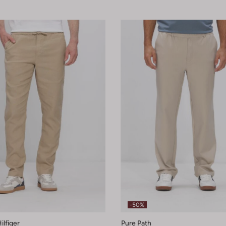
-50%
lfiger
Pure Path