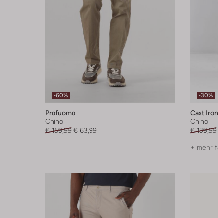
-60%
-30%
Profuomo
Cast Iron
Chino
Chino
€ 159,99
€ 63,99
€ 139,99
+ mehr f