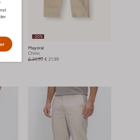
"
nnst
der
-20%
er
Mayoral
Chino
€ 26,99
€ 21,99