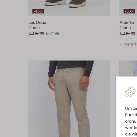
-40%
-50%
Les Deux
Alberto
Chino
Chino
€ 119,99
€ 71,99
€ 119,99
+ mehr f
Um dir
Funkti
ordnun
werde
die wi