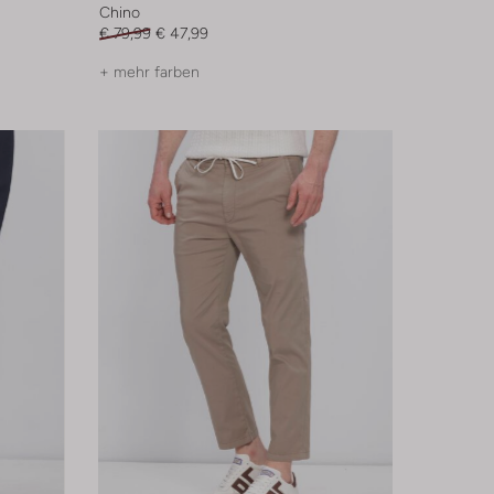
Chino
€ 79,99
€ 47,99
+ mehr farben