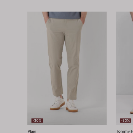
-30%
-30%
Plain
Tommy Hi