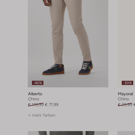
-40%
-30%
Alberto
Mayoral
Chino
Chino
€ 119,99
€ 71,99
€ 29,99
+ mehr farben