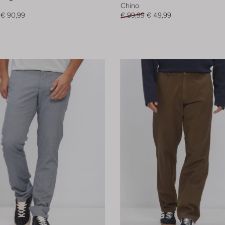
Chino
€ 90,99
€ 99,99
€ 49,99