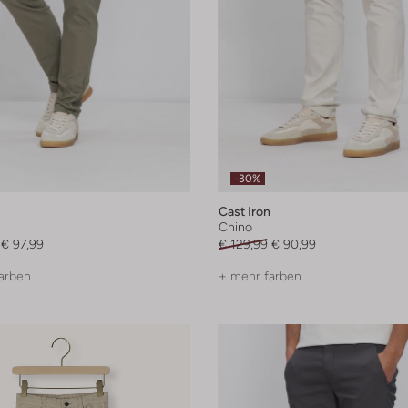
-30%
Cast Iron
Chino
€ 97,99
€ 129,99
€ 90,99
arben
+ mehr farben