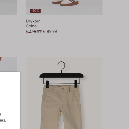
-40%
Drykorn
Chino
€ 149,99
€ 89,99
s
ies,