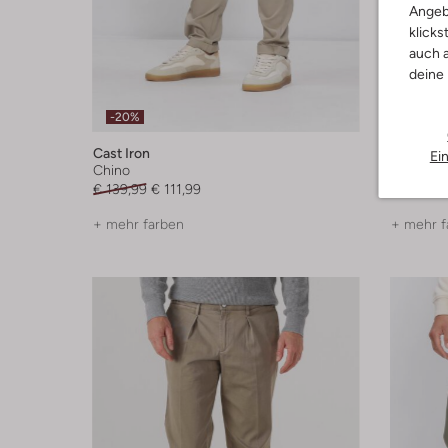
Angeb
klicks
auch a
deine
-20%
-40%
Cast Iron
Boss Bla
Ei
Chino
Chino
€ 139,99
€ 111,99
€ 159,99
+ mehr farben
+ mehr f