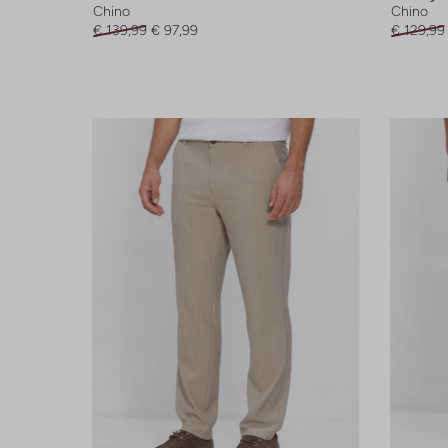
Chino
Chino
€ 139,99
€ 97,99
€ 129,99