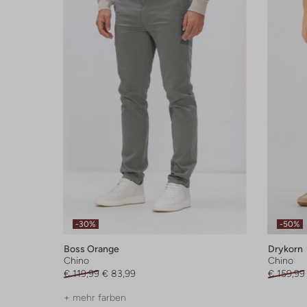
-30%
-50%
Boss Orange
Drykorn
Chino
Chino
€ 119,99
€ 83,99
€ 159,99
+ mehr farben