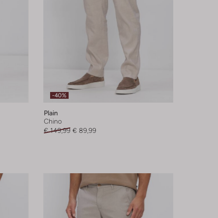
-40%
Plain
Chino
€ 149,99
€ 89,99