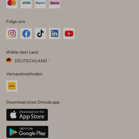
Folge uns
Omoda
Omoda
Omoda
Omoda
Omoda
Wähle dein Land
Instagram
Facebook
TikTok
LinkedIn
YouTube
DEUTSCHLAND
Wähle
Versandmethoden
dein
Schließ
Land
Nederland
België
(Nederlands)
Download onze Omoda app
Belgique
(Français)
Deutschland