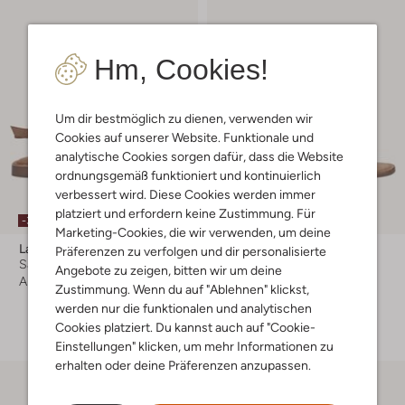
Hm, Cookies!
Um dir bestmöglich zu dienen, verwenden wir
Cookies auf unserer Website. Funktionale und
analytische Cookies sorgen dafür, dass die Website
ordnungsgemäß funktioniert und kontinuierlich
verbessert wird. Diese Cookies werden immer
platziert und erfordern keine Zustimmung. Für
-30%
-20%
Marketing-Cookies, die wir verwenden, um deine
Lazamani
Lazamani
Präferenzen zu verfolgen und dir personalisierte
Sandalen
Flache Sandalen
Angebote zu zeigen, bitten wir um deine
Ab
€ 48,99
Ab
€ 39,99
Zustimmung. Wenn du auf "Ablehnen" klickst,
werden nur die funktionalen und analytischen
+ mehr farben
Cookies platziert. Du kannst auch auf "Cookie-
Einstellungen" klicken, um mehr Informationen zu
erhalten oder deine Präferenzen anzupassen.