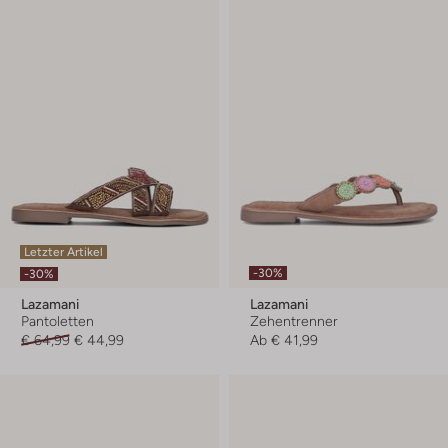
Letzter Artikel
-30%
-30%
Lazamani
Lazamani
Pantoletten
Zehentrenner
€ 64,99
€ 44,99
Ab
€ 41,99