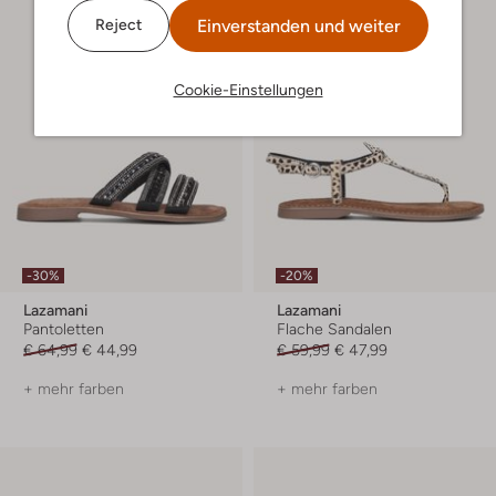
Einverstanden und weiter
Reject
Cookie-Einstellungen
-30%
-20%
Lazamani
Lazamani
Pantoletten
Flache Sandalen
€ 64,99
€ 44,99
€ 59,99
€ 47,99
+ mehr farben
+ mehr farben