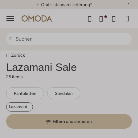
30 Tage Rückgaberecht
Menü
Zurück
Lazamani Sale
25 items
Pantoletten
Sandalen
Lazamani
Filtern und sortieren