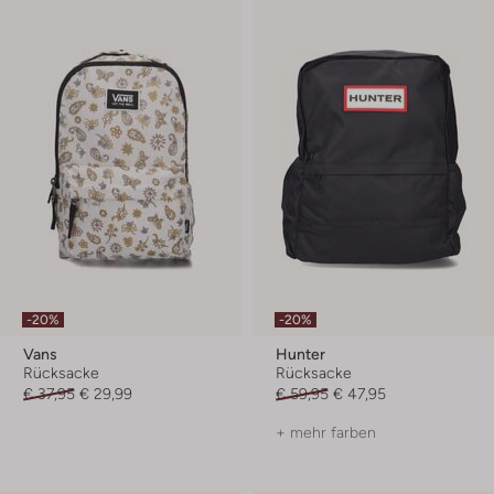
-20%
-20%
Vans
Hunter
Rücksacke
Rücksacke
€ 37,95
€ 29,99
€ 59,95
€ 47,95
+ mehr farben