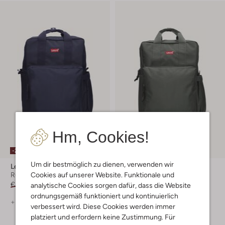
Hm, Cookies!
-20%
-20%
Um dir bestmöglich zu dienen, verwenden wir
Levi's
Levi's
Cookies auf unserer Website. Funktionale und
Rücksacke
Rücksacke
€ 54,99
€ 43,99
€ 54,99
€ 43,99
analytische Cookies sorgen dafür, dass die Website
ordnungsgemäß funktioniert und kontinuierlich
+ mehr farben
+ mehr farben
verbessert wird. Diese Cookies werden immer
platziert und erfordern keine Zustimmung. Für