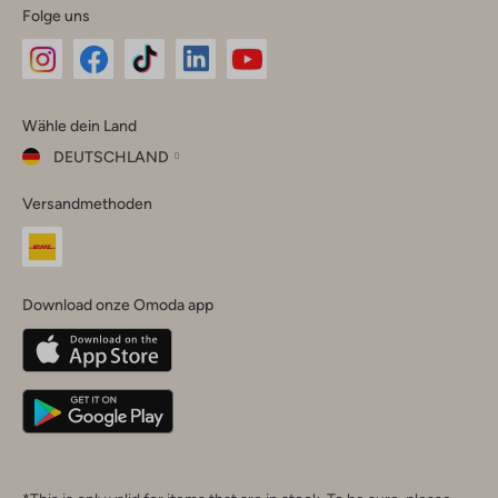
Folge uns
Omoda
Omoda
Omoda
Omoda
Omoda
Wähle dein Land
Instagram
Facebook
TikTok
LinkedIn
YouTube
DEUTSCHLAND
Wähle
Versandmethoden
dein
Schließ
Land
Nederland
België
(Nederlands)
Download onze Omoda app
Belgique
(Français)
Deutschland