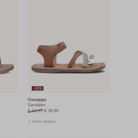
-50%
Gioseppo
Sandalen
€ 34,95
€ 16,99
+ mehr farben