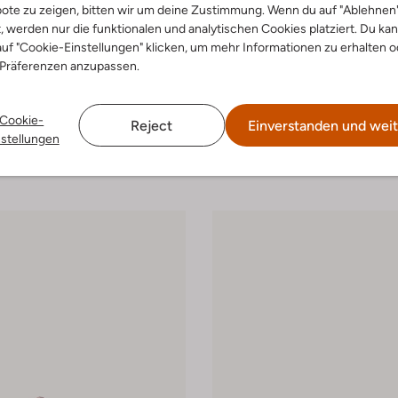
ote zu zeigen, bitten wir um deine Zustimmung. Wenn du auf "Ablehnen
t, werden nur die funktionalen und analytischen Cookies platziert. Du ka
uf "Cookie-Einstellungen" klicken, um mehr Informationen zu erhalten o
 Größen
 Präferenzen anzupassen.
-40%
o
Gioseppo
andalen
Sandalen
Cookie-
Reject
Einverstanden und weit
€ 32,99
€ 49,99
€ 29,99
nstellungen
arben