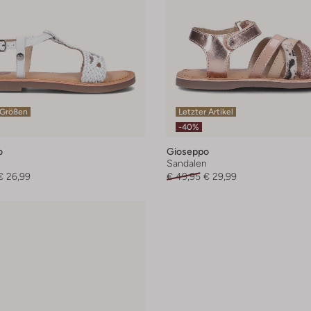
 Größen
Letzter Artikel
-40%
o
Gioseppo
n
Sandalen
€ 26,99
€ 49,95
€ 29,99