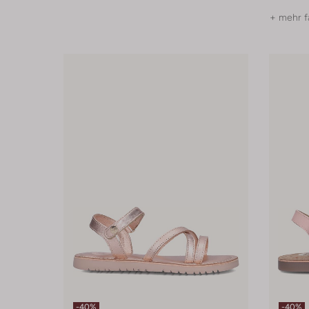
+ mehr f
-40%
-40%