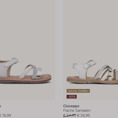
Letzte Größen
-50%
o
Gioseppo
n
Flache Sandalen
€ 16,99
€ 54,95
€ 26,99