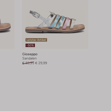
Letzter Artikel
-50%
Gioseppo
Sandalen
€ 59,95
€ 29,99