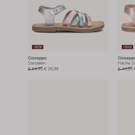
-50%
-50%
Gioseppo
Giosepp
Sandalen
Flache S
€ 54,95
€ 26,99
€ 49,95