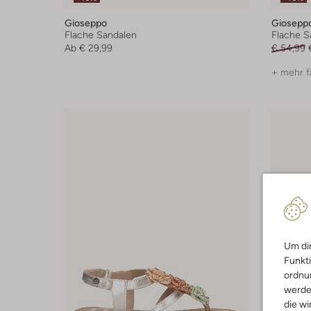
Gioseppo
Giosepp
Flache Sandalen
Flache S
Ab
€ 29,99
€ 54,99
+ mehr f
Um dir
Funkti
ordnun
werde
die wi