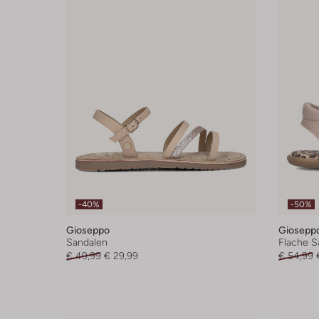
-40%
-50%
Gioseppo
Giosepp
Sandalen
Flache S
€ 49,99
€ 29,99
€ 54,99