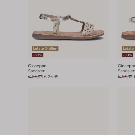
Letzte Größen
Letzte
-50%
-50%
Gioseppo
Giosepp
Sandalen
Sandale
€ 54,95
€ 26,99
€ 54,95