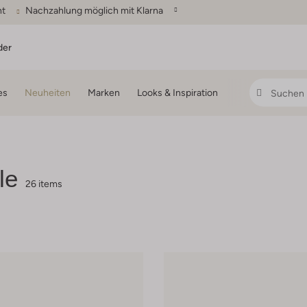
ht
Nachzahlung möglich mit Klarna
der
es
Neuheiten
Marken
Looks & Inspiration
le
26 items