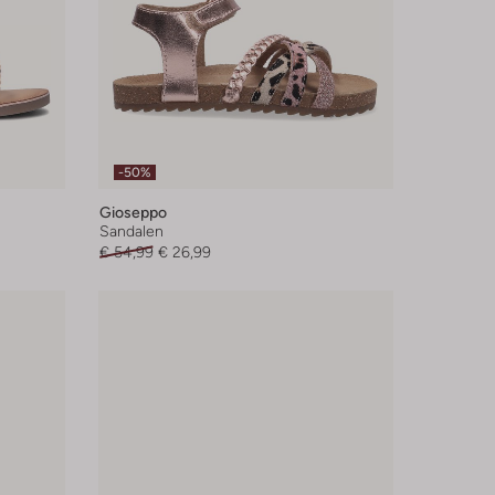
-50%
Gioseppo
Sandalen
€ 54,99
€ 26,99