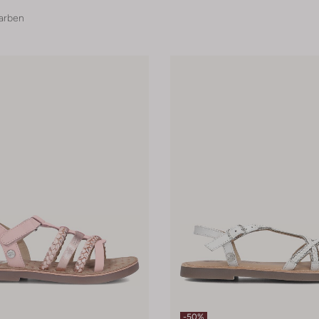
arben
-50%