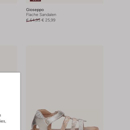
Gioseppo
Flache Sandalen
€ 64,95
€ 25,99
s
ies,