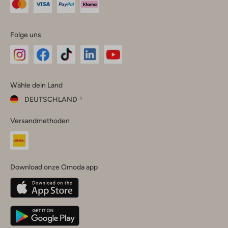
Folge uns
Omoda
Omoda
Omoda
Omoda
Omoda
Wähle dein Land
Instagram
Facebook
TikTok
LinkedIn
YouTube
DEUTSCHLAND
Wähle
Versandmethoden
dein
Schließ
Land
Nederland
België
(Nederlands)
Download onze Omoda app
Belgique
(Français)
Deutschland