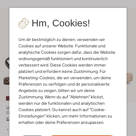
Hm, Cookies!
Um dir bestmöglich zu dienen, verwenden wir
Cookies auf unserer Website. Funktionale und
analytische Cookies sorgen dafür, dass die Website
ordnungsgemäß funktioniert und kontinuierlich
verbessert wird. Diese Cookies werden immer
platziert und erfordern keine Zustimmung. Für
Marketing-Cookies, die wir verwenden, um deine
Präferenzen zu verfolgen und dir personalisierte
Angebote zu zeigen, bitten wir um deine
Zustimmung. Wenn du auf "Ablehnen" klickst,
-30%
-30%
werden nur die funktionalen und analytischen
Unisa
Unisa
Cookies platziert. Du kannst auch auf "Cookie-
Flache Sandalen
Sandaletten mit Absatz
Einstellungen" klicken, um mehr Informationen zu
€ 149,99
€ 104,99
€ 149,99
€ 104,99
erhalten oder deine Präferenzen anzupassen.
+ mehr farben
+ mehr farben