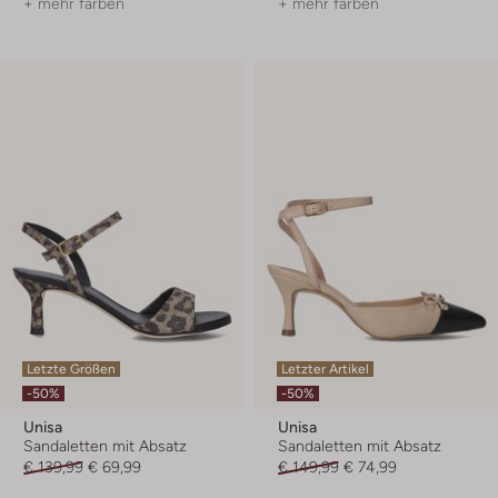
+ mehr farben
+ mehr farben
Letzte Größen
Letzter Artikel
-50%
-50%
Unisa
Unisa
Sandaletten mit Absatz
Sandaletten mit Absatz
€ 139,99
€ 69,99
€ 149,99
€ 74,99