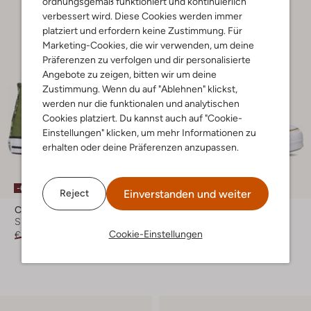
ordnungsgemäß funktioniert und kontinuierlich
verbessert wird. Diese Cookies werden immer
platziert und erfordern keine Zustimmung. Für
Marketing-Cookies, die wir verwenden, um deine
Präferenzen zu verfolgen und dir personalisierte
Angebote zu zeigen, bitten wir um deine
Zustimmung. Wenn du auf "Ablehnen" klickst,
werden nur die funktionalen und analytischen
Cookies platziert. Du kannst auch auf "Cookie-
Einstellungen" klicken, um mehr Informationen zu
erhalten oder deine Präferenzen anzupassen.
-60%
-50%
Einverstanden und weiter
Reject
Converse
Converse
Sneaker High
Sneaker Low
Cookie-Einstellungen
€ 54,95
€ 21,99
€ 89,99
€ 44,99
+ mehr farben