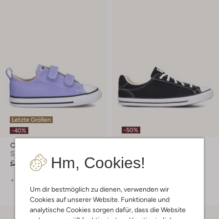
Letzte Größen
-50%
-40%
Converse
Converse
Sneaker Low
Sneaker Low
Hm, Cookies!
€ 44,99
€ 26,99
€ 69,99
€ 34,99
+ mehr farben
+ mehr farben
Um dir bestmöglich zu dienen, verwenden wir
Cookies auf unserer Website. Funktionale und
analytische Cookies sorgen dafür, dass die Website