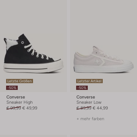
Letzte Größen
Letzter Artikel
-50%
-50%
Converse
Converse
Sneaker High
Sneaker Low
€ 99,99
€ 49,99
€ 89,99
€ 44,99
+ mehr farben