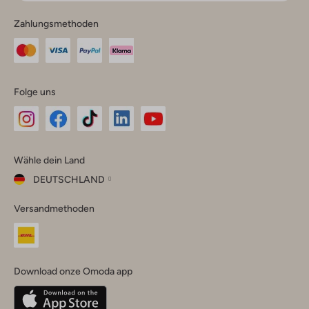
Zahlungsmethoden
Folge uns
Omoda
Omoda
Omoda
Omoda
Omoda
Wähle dein Land
Instagram
Facebook
TikTok
LinkedIn
YouTube
DEUTSCHLAND
Wähle
Versandmethoden
dein
Schließ
Land
Nederland
België
(Nederlands)
Download onze Omoda app
Belgique
(Français)
Deutschland