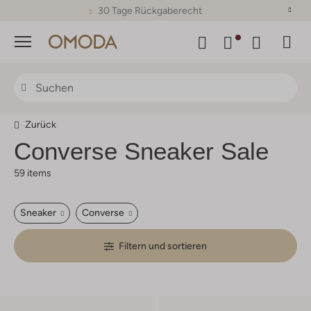
30 Tage Rückgaberecht
Menü
Zurück
Converse
Sneaker Sale
59 items
Sneaker
Converse
Filtern und sortieren