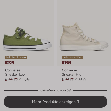
Letzte Größen
Letzte Größen
-60%
-50%
Converse
Converse
Sneaker Low
Sneaker High
€ 44,95
€ 17,99
€ 79,99
€ 39,99
Gesehen 36 von 59
Mehr Produkte anzeigen