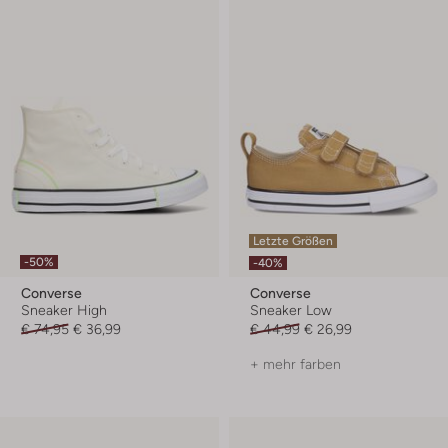
Letzte Größen
-50%
-40%
Converse
Converse
Sneaker High
Sneaker Low
€ 74,95
€ 36,99
€ 44,99
€ 26,99
+ mehr farben