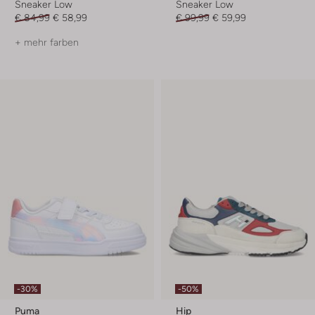
Sneaker Low
Sneaker Low
€ 84,99
€ 58,99
€ 99,99
€ 59,99
+ mehr farben
-30%
-50%
Puma
Hip