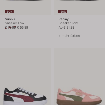
-30%
-50%
Sun68
Replay
Sneaker Low
Sneaker Low
€ 79,99
€ 55,99
Ab
€ 31,99
+ mehr farben