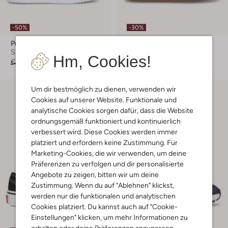
-50%
-30%
Puma
Puma
Sneaker Low
Sneaker Low
Hm, Cookies!
€ 39,99
€ 19,99
€ 64,99
€ 44,99
Um dir bestmöglich zu dienen, verwenden wir
Cookies auf unserer Website. Funktionale und
analytische Cookies sorgen dafür, dass die Website
ordnungsgemäß funktioniert und kontinuierlich
verbessert wird. Diese Cookies werden immer
platziert und erfordern keine Zustimmung. Für
Marketing-Cookies, die wir verwenden, um deine
Präferenzen zu verfolgen und dir personalisierte
Angebote zu zeigen, bitten wir um deine
Zustimmung. Wenn du auf "Ablehnen" klickst,
werden nur die funktionalen und analytischen
Cookies platziert. Du kannst auch auf "Cookie-
Einstellungen" klicken, um mehr Informationen zu
erhalten oder deine Präferenzen anzupassen.