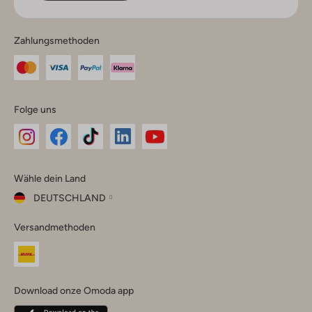
Zahlungsmethoden
Folge uns
Omoda
Omoda
Omoda
Omoda
Omoda
Wähle dein Land
Instagram
Facebook
TikTok
LinkedIn
YouTube
DEUTSCHLAND
Wähle
Versandmethoden
dein
Schließ
Land
Nederland
België
(Nederlands)
Download onze Omoda app
Belgique
(Français)