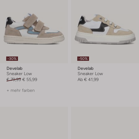
-30%
-50%
Develab
Develab
Sneaker Low
Sneaker Low
€ 79,99
€ 55,99
Ab
€ 41,99
+ mehr farben