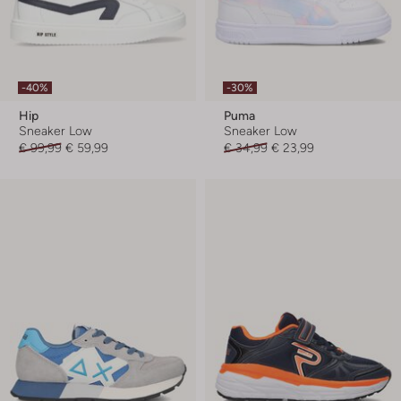
-40%
-30%
Hip
Puma
Sneaker Low
Sneaker Low
€ 99,99
€ 59,99
€ 34,99
€ 23,99