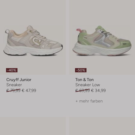
-40%
-50%
Cruyff Junior
Ton & Ton
Sneaker
Sneaker Low
€ 79,99
€ 47,99
€ 69,99
€ 34,99
+ mehr farben