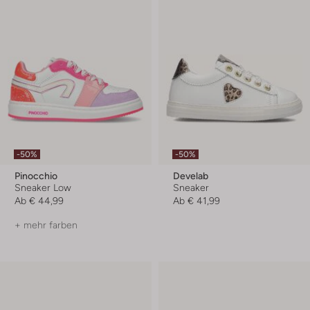
-50%
-50%
Pinocchio
Develab
Sneaker Low
Sneaker
Ab
€ 44,99
Ab
€ 41,99
+ mehr farben