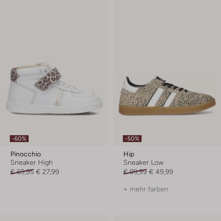
-60%
-50%
Pinocchio
Hip
Sneaker High
Sneaker Low
€ 69,95
€ 27,99
€ 99,99
€ 49,99
+ mehr farben