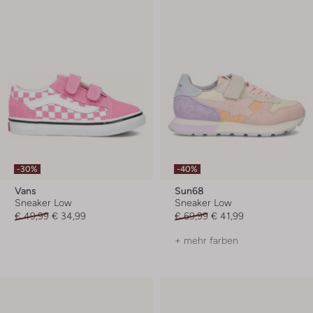
-30%
-40%
Vans
Sun68
Sneaker Low
Sneaker Low
€ 49,99
€ 34,99
€ 69,99
€ 41,99
+ mehr farben