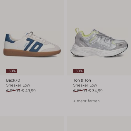
-50%
-50%
Back70
Ton & Ton
Sneaker Low
Sneaker Low
€ 99,99
€ 49,99
€ 69,99
€ 34,99
+ mehr farben