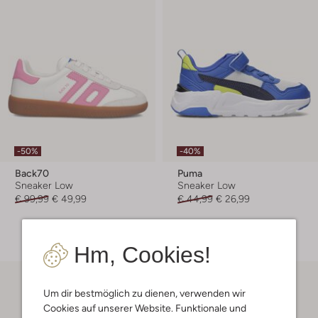
-50%
-40%
Back70
Puma
Sneaker Low
Sneaker Low
€ 99,99
€ 49,99
€ 44,99
€ 26,99
+ mehr farben
Hm, Cookies!
Um dir bestmöglich zu dienen, verwenden wir
Cookies auf unserer Website. Funktionale und