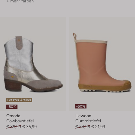
+ mehr farben
Letzter Artikel
-60%
-60%
Omoda
Liewood
Cowboystiefel
Gummistiefel
€ 89,99
€ 35,99
€ 54,95
€ 21,99