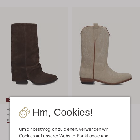
-20%
-30%
Hm, Cookies!
Haboob
Clic!
Hohe Stiefel
Cowboystiefel
€ 149,99
€ 119,99
Ab
€ 111,99
Um dir bestmöglich zu dienen, verwenden wir
+ mehr farben
Cookies auf unserer Website. Funktionale und