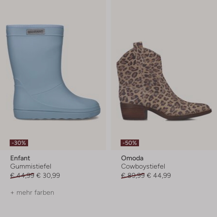
-30%
-50%
Enfant
Omoda
Gummistiefel
Cowboystiefel
€ 44,99
€ 30,99
€ 89,99
€ 44,99
+ mehr farben