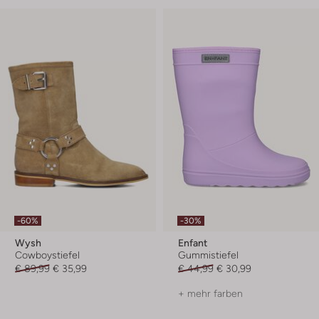
-60%
-30%
Wysh
Enfant
Cowboystiefel
Gummistiefel
€ 89,99
€ 35,99
€ 44,99
€ 30,99
+ mehr farben