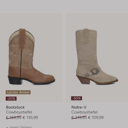
Letzter Artikel
-50%
-20%
Bootstock
Notre-V
Cowboystiefel
Cowboystiefel
€ 169,99
€ 135,99
€ 219,95
€ 109,99
+ mehr farben