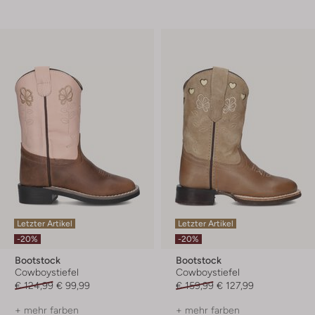
Letzter Artikel
Letzter Artikel
-20%
-20%
Bootstock
Bootstock
Cowboystiefel
Cowboystiefel
€ 124,99
€ 99,99
€ 159,99
€ 127,99
+ mehr farben
+ mehr farben