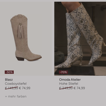
-50%
-70%
Blasz
Omoda Atelier
Cowboystiefel
Hohe Stiefel
€ 149,99
€ 74,99
€ 249,99
€ 74,99
+ mehr farben