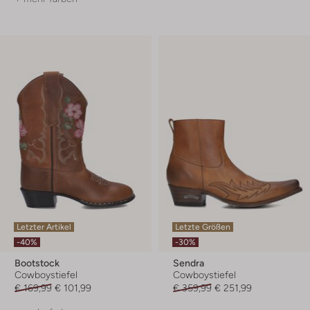
Letzter Artikel
Letzte Größen
-40%
-30%
Bootstock
Sendra
Cowboystiefel
Cowboystiefel
€ 169,99
€ 101,99
€ 359,99
€ 251,99