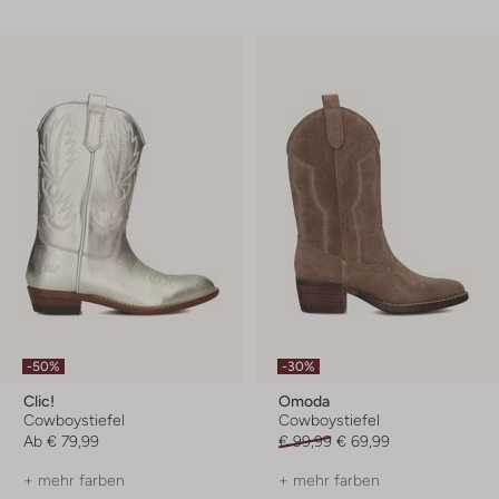
-50%
-30%
Clic!
Omoda
Cowboystiefel
Cowboystiefel
Ab
€ 79,99
€ 99,99
€ 69,99
+ mehr farben
+ mehr farben