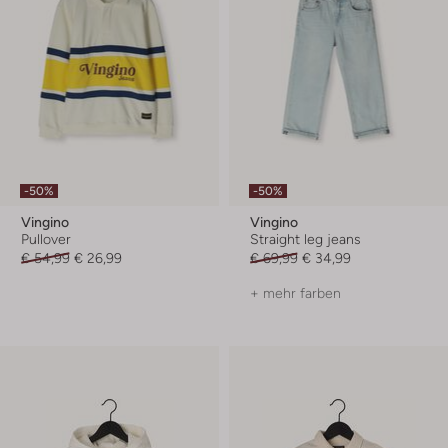
-50%
-50%
Vingino
Vingino
Pullover
Straight leg jeans
€ 54,99
€ 26,99
€ 69,99
€ 34,99
+ mehr farben