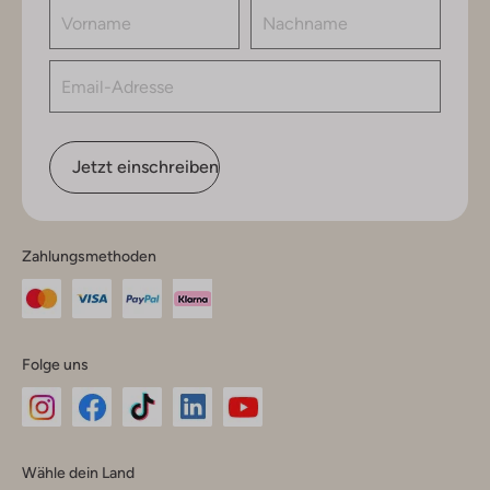
Jetzt einschreiben
Zahlungsmethoden
Folge uns
Omoda
Omoda
Omoda
Omoda
Omoda
Wähle dein Land
Instagram
Facebook
TikTok
LinkedIn
YouTube