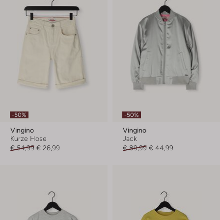
-50%
-50%
Vingino
Vingino
Kurze Hose
Jack
€ 54,99
€ 26,99
€ 89,99
€ 44,99