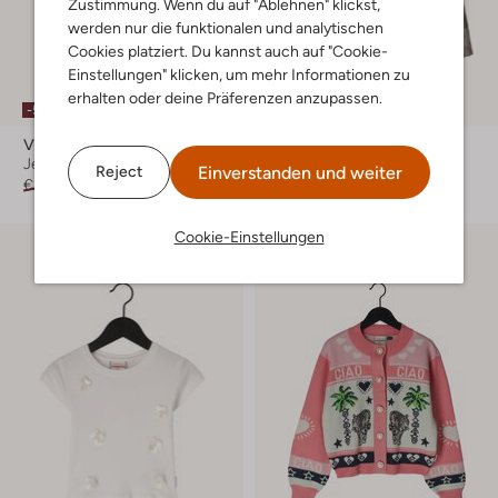
Zustimmung. Wenn du auf "Ablehnen" klickst,
werden nur die funktionalen und analytischen
Cookies platziert. Du kannst auch auf "Cookie-
Einstellungen" klicken, um mehr Informationen zu
erhalten oder deine Präferenzen anzupassen.
-50%
-50%
Vingino
Vingino
Jeansjacke
Blazer
Einverstanden und weiter
Reject
€ 79,99
€ 39,99
€ 89,99
€ 44,99
Cookie-Einstellungen