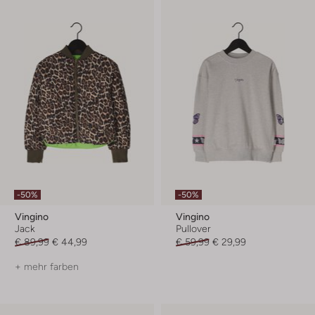
-50%
-50%
Vingino
Vingino
Jack
Pullover
€ 89,99
€ 44,99
€ 59,99
€ 29,99
+ mehr farben