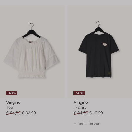
-40%
-50%
Vingino
Vingino
Top
T-shirt
€ 54,99
€ 32,99
€ 34,99
€ 16,99
+ mehr farben