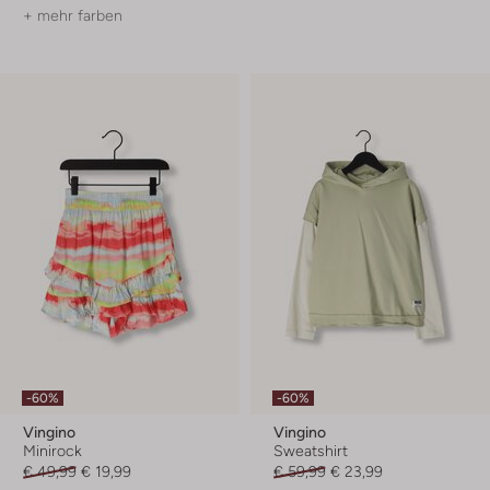
+ mehr farben
-60%
-60%
Vingino
Vingino
Minirock
Sweatshirt
€ 49,99
€ 19,99
€ 59,99
€ 23,99