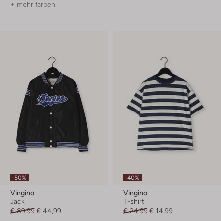
+ mehr farben
-50%
-40%
Vingino
Vingino
Jack
T-shirt
€ 89,99
€ 44,99
€ 24,99
€ 14,99