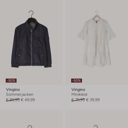
-50%
-50%
Vingino
Vingino
Sommerjacken
Minikleid
€ 99,99
€ 49,99
€ 79,99
€ 39,99