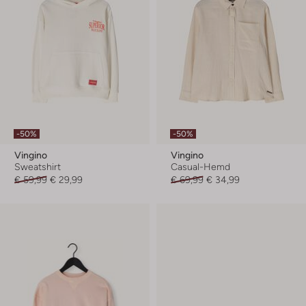
-50%
-50%
Vingino
Vingino
Sweatshirt
Casual-Hemd
€ 59,99
€ 29,99
€ 69,99
€ 34,99