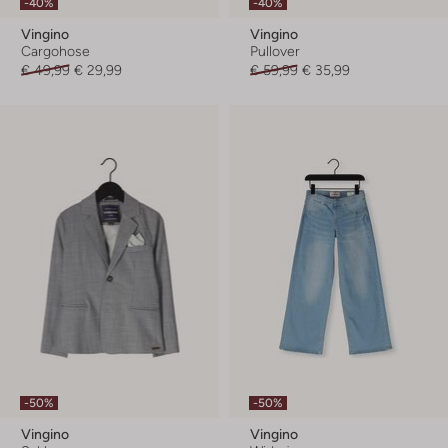
-40%
-40%
Vingino
Vingino
Cargohose
Pullover
€ 49,99
€ 29,99
€ 59,99
€ 35,99
-50%
-50%
Vingino
Vingino