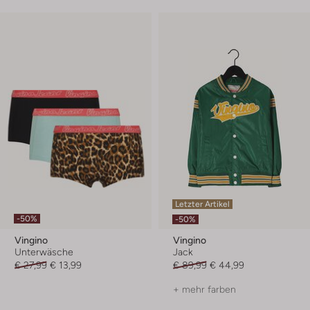
Letzter Artikel
-50%
-50%
Vingino
Vingino
Unterwäsche
Jack
€ 27,99
€ 13,99
€ 89,99
€ 44,99
+ mehr farben