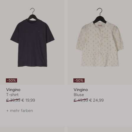
-50%
-50%
Vingino
Vingino
T-shirt
Bluse
€ 39,99
€ 19,99
€ 49,99
€ 24,99
+ mehr farben