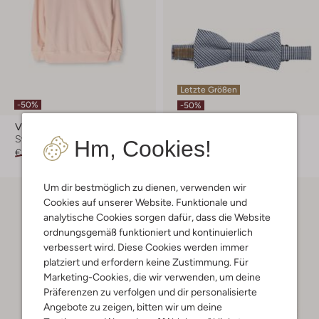
Letzte Größen
-50%
-50%
Vingino
Vingino
Sweatshirt
Fliegen
Hm, Cookies!
€ 54,99
€ 26,99
€ 19,99
€ 9,99
Um dir bestmöglich zu dienen, verwenden wir
Cookies auf unserer Website. Funktionale und
analytische Cookies sorgen dafür, dass die Website
ordnungsgemäß funktioniert und kontinuierlich
verbessert wird. Diese Cookies werden immer
platziert und erfordern keine Zustimmung. Für
Marketing-Cookies, die wir verwenden, um deine
Präferenzen zu verfolgen und dir personalisierte
Angebote zu zeigen, bitten wir um deine