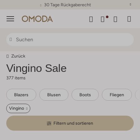
30 Tage Rückgaberecht
Menü
Zurück
Vingino Sale
377 items
Blazers
Blusen
Boots
Fliegen
Vingino
Filtern und sortieren