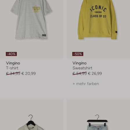
-40%
-50%
Vingino
Vingino
T-shirt
Sweatshirt
€ 34,99
€ 20,99
€ 54,99
€ 26,99
+ mehr farben