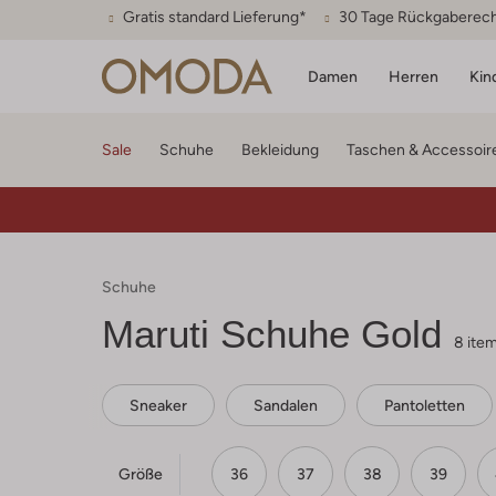
Gratis standard Lieferung*
30 Tage Rückgaberec
Damen
Herren
Kin
Sale
Schuhe
Bekleidung
Taschen & Accessoir
Schuhe
Maruti
Schuhe Gold
8 ite
Sneaker
Sandalen
Pantoletten
Größe
36
37
38
39