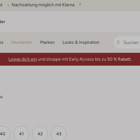
ht
Nachzahlung möglich mit Klarna
der
es
Neuheiten
Marken
Looks & Inspiration
Logge dich ein
und shoppe mit Early Access bis zu
50 % Rabatt.
ms
40
41
42
43