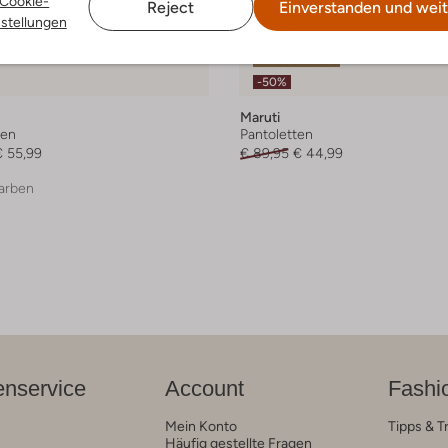
Cookie-
Reject
Einverstanden und weit
nstellungen
Letzter Artikel
-50%
Maruti
ten
Pantoletten
€ 55,99
€ 89,95
€ 44,99
arben
nservice
Account
Fashi
Mein Konto
Tipps & T
Häufig gestellte Fragen