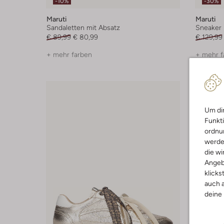
-10%
-30%
Maruti
Maruti
Sandaletten mit Absatz
Sneaker
€ 89,99
€ 80,99
€ 129,99
+ mehr farben
+ mehr f
Um dir
Funkti
ordnun
werde
die wi
Angeb
klicks
auch a
deine