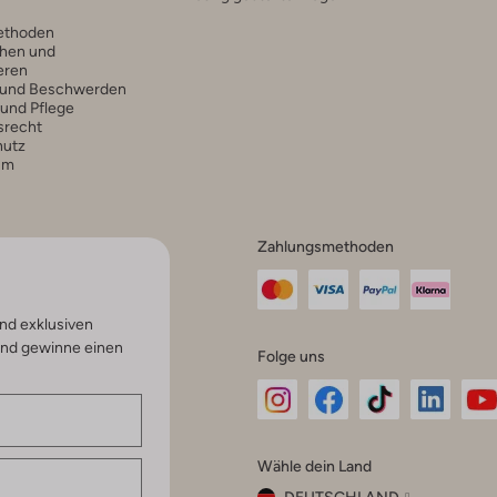
ethoden
hen und
eren
 und Beschwerden
 und Pflege
srecht
hutz
um
Zahlungsmethoden
nd exklusiven
und gewinne einen
Folge uns
Omoda
Omoda
Omoda
Omoda
Om
Wähle dein Land
Instagram
Facebook
TikTok
LinkedI
Yo