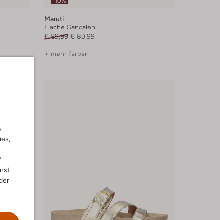
-10%
Maruti
Flache Sandalen
€ 89,99
€ 80,99
+ mehr farben
s
ies,
"
nnst
der