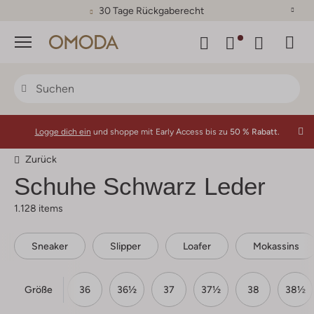
30 Tage Rückgaberecht
Menü
Logge dich ein
und shoppe mit Early Access bis zu
50 % Rabatt.
Zurück
Schuhe Schwarz Leder
1.128 items
Sneaker
Slipper
Loafer
Mokassins
Größe
35
35½
36
36½
37
37½
38
38½