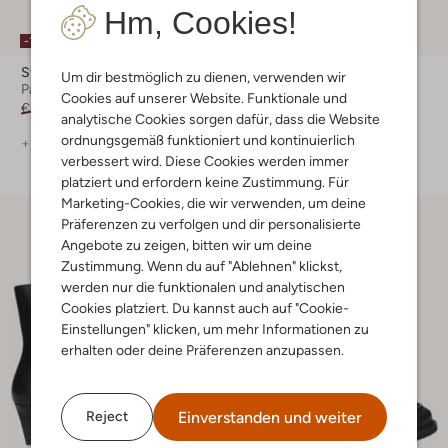
Hm, Cookies!
-10%
Steve Madden
Nubikk
Um dir bestmöglich zu dienen, verwenden wir
Pantoletten
Loafer
Cookies auf unserer Website. Funktionale und
€ 99,99
€ 89,99
€ 219,99
analytische Cookies sorgen dafür, dass die Website
ordnungsgemäß funktioniert und kontinuierlich
+ mehr farben
+ mehr farben
verbessert wird. Diese Cookies werden immer
platziert und erfordern keine Zustimmung. Für
Marketing-Cookies, die wir verwenden, um deine
Präferenzen zu verfolgen und dir personalisierte
Angebote zu zeigen, bitten wir um deine
Zustimmung. Wenn du auf "Ablehnen" klickst,
werden nur die funktionalen und analytischen
Cookies platziert. Du kannst auch auf "Cookie-
Einstellungen" klicken, um mehr Informationen zu
erhalten oder deine Präferenzen anzupassen.
Einverstanden und weiter
Reject