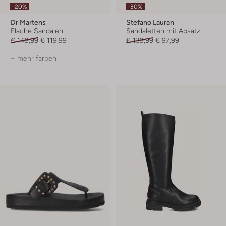
-20%
-30%
Dr Martens
Stefano Lauran
Flache Sandalen
Sandaletten mit Absatz
€ 149,99
€ 119,99
€ 139,99
€ 97,99
+ mehr farben