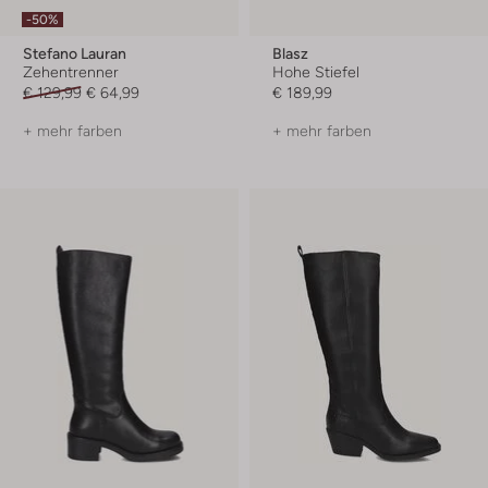
-50%
Stefano Lauran
Blasz
Zehentrenner
Hohe Stiefel
€ 129,99
€ 64,99
€ 189,99
+ mehr farben
+ mehr farben