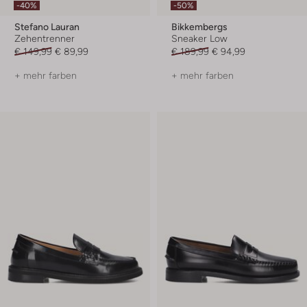
-40%
-50%
Stefano Lauran
Bikkembergs
Zehentrenner
Sneaker Low
€ 149,99
€ 89,99
€ 189,99
€ 94,99
+ mehr farben
+ mehr farben