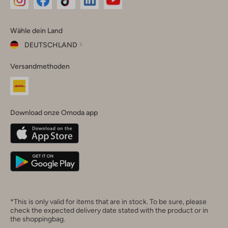
Omoda
Omoda
Omoda
Omoda
Omoda
Wähle dein Land
Instagram
Facebook
TikTok
LinkedIn
YouTube
DEUTSCHLAND
Wähle
Versandmethoden
dein
Schließ
Land
Nederland
België
(Nederlands)
Download onze Omoda app
Belgique
(Français)
Deutschland
*This is only valid for items that are in stock. To be sure, please
check the expected delivery date stated with the product or in
the shoppingbag.