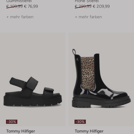
Gummistiefel
Hohe Stiefel
€ 109,99
€ 76,99
€ 299,99
€ 209,99
+ mehr farben
+ mehr farben
-30%
-30%
Tommy Hilfiger
Tommy Hilfiger