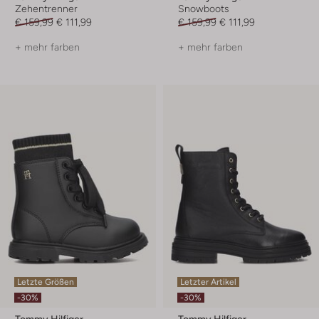
Zehentrenner
Snowboots
€ 159,99
€ 111,99
€ 159,99
€ 111,99
+ mehr farben
+ mehr farben
Letzte Größen
Letzter Artikel
-30%
-30%
Tommy Hilfiger
Tommy Hilfiger