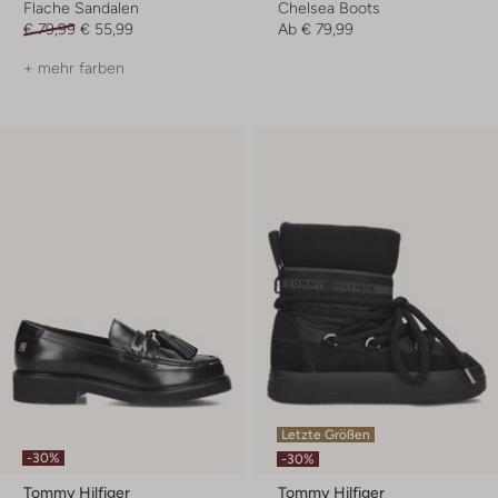
Flache Sandalen
Chelsea Boots
€ 79,99
€ 55,99
Ab
€ 79,99
+ mehr farben
Letzte Größen
-30%
-30%
Tommy Hilfiger
Tommy Hilfiger