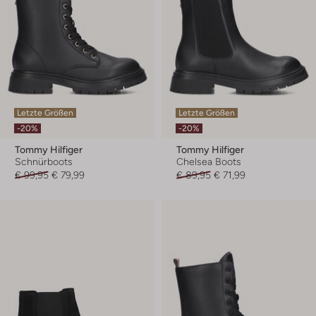
Letzte Größen
Letzte Größen
-20%
-20%
Tommy Hilfiger
Tommy Hilfiger
Schnürboots
Chelsea Boots
€ 99,95
€ 79,99
€ 89,95
€ 71,99