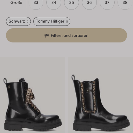
Größe
31
32
33
34
35
36
37
38
Schwarz
Tommy Hilfiger
Filtern und sortieren