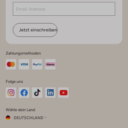
Jetzt einschreiben
Zahlungsmethoden
Folge uns
Omoda
Omoda
Omoda
Omoda
Omoda
Wähle dein Land
Instagram
Facebook
TikTok
LinkedIn
YouTube
DEUTSCHLAND
Wähle