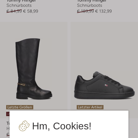
Schnürboots
Schnürboots
€ 84,99
€ 58,99
€ 189,99
€ 132,99
Letzte Größen
Letzter Artikel
-50%
-20%
Hm, Cookies!
Tommy Hilfiger
Tommy Hilfiger
Hohe Stiefel
Sneaker Low
€ 279,99
€ 139,99
€ 64,99
€ 51,99