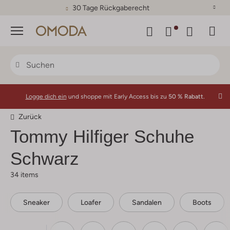
30 Tage Rückgaberecht
Menü
Logge dich ein
und shoppe mit Early Access bis zu
50 % Rabatt.
Zurück
Tommy Hilfiger
Schuhe
Schwarz
34 items
Sneaker
Loafer
Sandalen
Boots