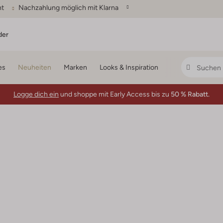
ht
Nachzahlung möglich mit Klarna
der
es
Neuheiten
Marken
Looks & Inspiration
Logge dich ein
und shoppe mit Early Access bis zu
50 % Rabatt.