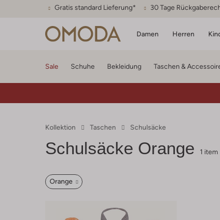
Gratis standard Lieferung*
30 Tage Rückgaberec
Damen
Herren
Kin
Sale
Schuhe
Bekleidung
Taschen & Accessoir
Kollektion
Taschen
Schulsäcke
Schulsäcke Orange
1 item
Orange