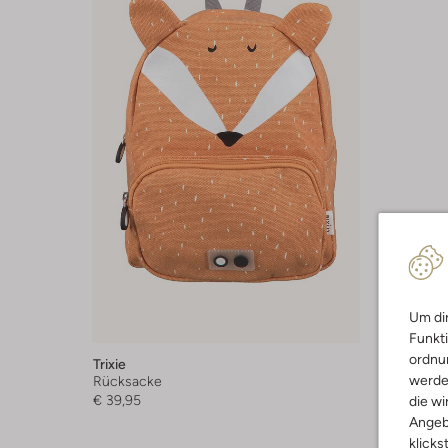
Um dir
Funkti
ordnun
Trixie
werde
Rücksacke
€ 39,95
die wi
Angeb
klicks