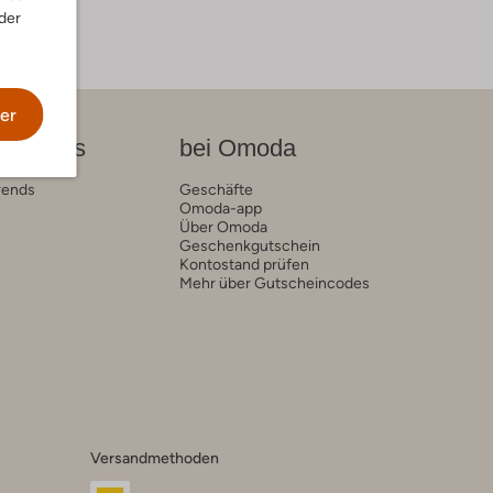
der
er
on News
bei Omoda
rends
Geschäfte
Omoda-app
Über Omoda
Geschenkgutschein
Kontostand prüfen
Mehr über Gutscheincodes
Versandmethoden