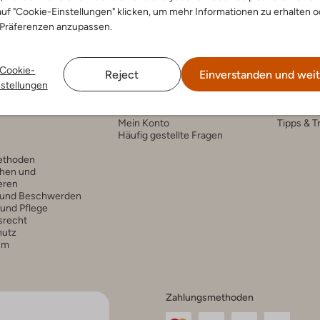
uf "Cookie-Einstellungen" klicken, um mehr Informationen zu erhalten o
 Präferenzen anzupassen.
Cookie-
Reject
Einverstanden und weit
nstellungen
nservice
Account
Fashi
Mein Konto
Tipps & T
Häufig gestellte Fragen
ethoden
hen und
eren
 und Beschwerden
 und Pflege
srecht
hutz
um
Zahlungsmethoden