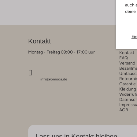
auch a
deine
Ei
Kontakt
Kunde
Montag - Freitag 09:00 - 17:00 uur
Kontakt
FAQ
Versand
Bezahlm
Umtausc
Retourni
info@omoda.de
Garantie
Kleidung
Widerruf
Datensc
Impress
AGB
Lass uns in Kontakt bleiben