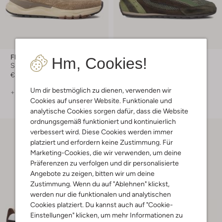
Floris Van Bommel
Floris Van Bommel
Hm, Cookies!
Sneaker Low
Sneaker Low
€ 249,99
€ 229,99
Um dir bestmöglich zu dienen, verwenden wir
+ mehr farben
+ mehr farben
Cookies auf unserer Website. Funktionale und
analytische Cookies sorgen dafür, dass die Website
ordnungsgemäß funktioniert und kontinuierlich
verbessert wird. Diese Cookies werden immer
platziert und erfordern keine Zustimmung. Für
Marketing-Cookies, die wir verwenden, um deine
Präferenzen zu verfolgen und dir personalisierte
Angebote zu zeigen, bitten wir um deine
Zustimmung. Wenn du auf "Ablehnen" klickst,
werden nur die funktionalen und analytischen
Cookies platziert. Du kannst auch auf "Cookie-
Einstellungen" klicken, um mehr Informationen zu