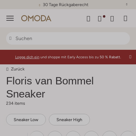
30 Tage Rückgaberecht
Menü
Logge dich ein
und shoppe mit Early Access bis zu
50 % Rabatt.
Zurück
Floris van Bommel
Sneaker
234 items
Sneaker Low
Sneaker High