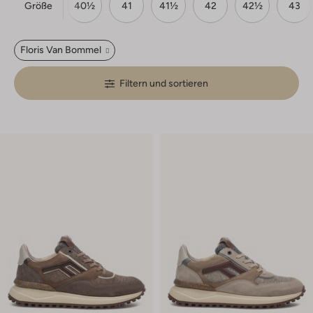
Größe
9½
40
40½
41
41½
42
42½
43
Floris Van Bommel
Filtern und sortieren