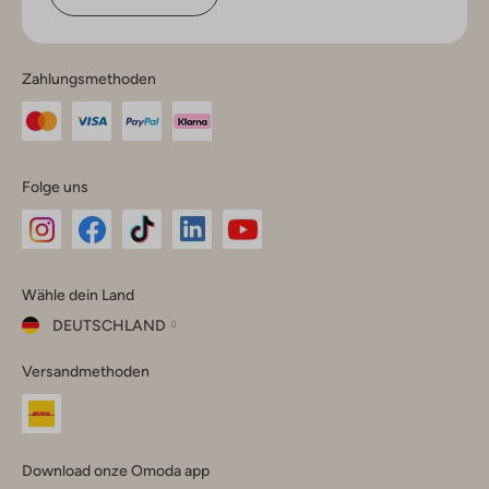
Zahlungsmethoden
Folge uns
Omoda
Omoda
Omoda
Omoda
Omoda
Wähle dein Land
Instagram
Facebook
TikTok
LinkedIn
YouTube
DEUTSCHLAND
Wähle
Versandmethoden
dein
Schließ
Land
Nederland
België
(Nederlands)
Download onze Omoda app