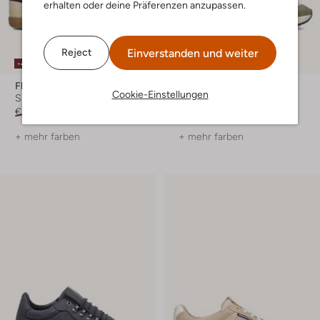
erhalten oder deine Präferenzen anzupassen.
Einverstanden und weiter
Reject
-40%
-40%
Floris Van Bommel
Floris Van Bommel
Cookie-Einstellungen
Sneaker Low
Sneaker Low
€ 239,99
€ 143,99
€ 269,99
€ 161,99
+ mehr farben
+ mehr farben