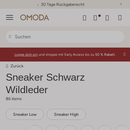
30 Tage Rückgaberecht
Menü
Logge dich ein
und shoppe mit Early Access bis zu
50 % Rabatt.
Zurück
Sneaker Schwarz
Wildleder
86 items
Sneaker Low
Sneaker High