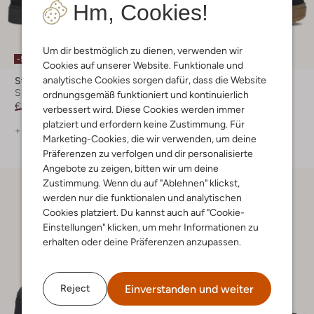
Hm, Cookies!
Um dir bestmöglich zu dienen, verwenden wir
-50%
-30%
Cookies auf unserer Website. Funktionale und
analytische Cookies sorgen dafür, dass die Website
Stefano Lauran
Notre-V
Sneaker Low
Sneaker Low
ordnungsgemäß funktioniert und kontinuierlich
€ 149,99
€ 74,99
€ 139,99
€ 97,99
verbessert wird. Diese Cookies werden immer
platziert und erfordern keine Zustimmung. Für
+ mehr farben
+ mehr farben
Marketing-Cookies, die wir verwenden, um deine
Präferenzen zu verfolgen und dir personalisierte
Angebote zu zeigen, bitten wir um deine
Zustimmung. Wenn du auf "Ablehnen" klickst,
werden nur die funktionalen und analytischen
Cookies platziert. Du kannst auch auf "Cookie-
Einstellungen" klicken, um mehr Informationen zu
erhalten oder deine Präferenzen anzupassen.
Einverstanden und weiter
Reject