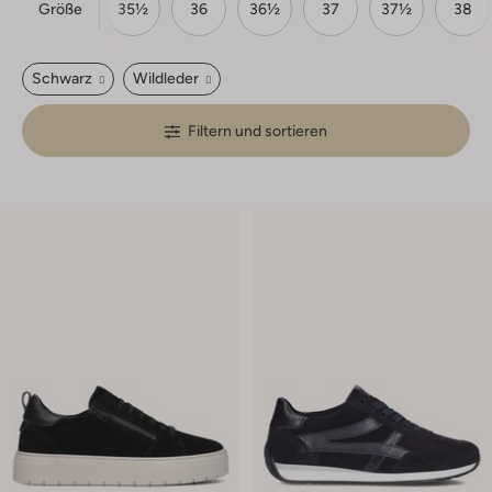
Größe
34
35
35½
36
36½
37
37½
38
Schwarz
Wildleder
Filtern und sortieren