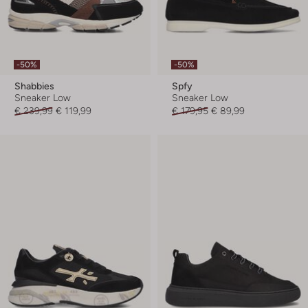
-50%
-50%
Shabbies
Spfy
Sneaker Low
Sneaker Low
€ 239,99
€ 119,99
€ 179,95
€ 89,99