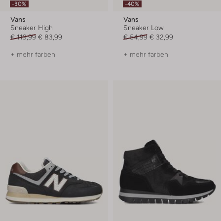
-30%
-40%
Vans
Vans
Sneaker High
Sneaker Low
€ 119,99
€ 83,99
€ 54,99
€ 32,99
+ mehr farben
+ mehr farben