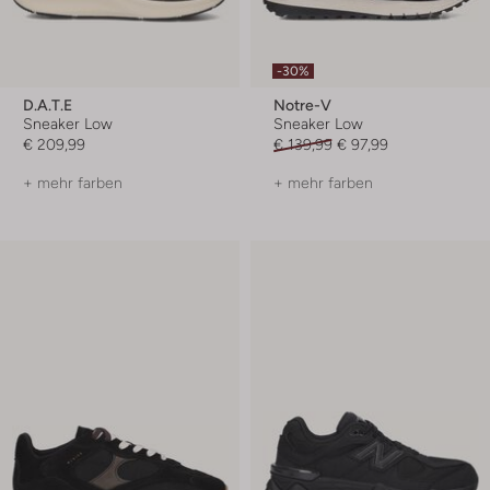
-30%
D.a.t.e
Notre-V
Sneaker Low
Sneaker Low
€ 209,99
€ 139,99
€ 97,99
+ mehr farben
+ mehr farben