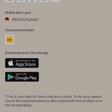
Omoda
Omoda
Omoda
Omoda
Omoda
Wähle dein Land
Instagram
Facebook
TikTok
LinkedIn
YouTube
DEUTSCHLAND
Wähle
Versandmethoden
dein
Schließ
Land
Nederland
België
(Nederlands)
Download onze Omoda app
Belgique
(Français)
Deutschland
*This is only valid for items that are in stock. To be sure, please
check the expected delivery date stated with the product or in
the shoppingbag.