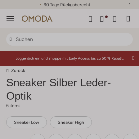
30 Tage Rückgaberecht
Menü
Logge dich ein
und shoppe mit Early Access bis zu
50 % Rabatt.
Zurück
Sneaker Silber Leder-
Optik
6 items
Sneaker Low
Sneaker High