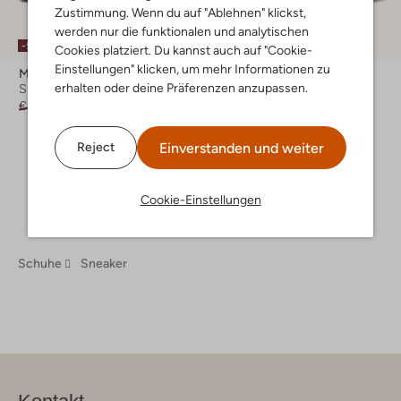
Zustimmung. Wenn du auf "Ablehnen" klickst,
werden nur die funktionalen und analytischen
-50%
Cookies platziert. Du kannst auch auf "Cookie-
Einstellungen" klicken, um mehr Informationen zu
Mexx
Fitflop
erhalten oder deine Präferenzen anzupassen.
Sneaker Low
Sneaker Low
€ 99,95
€ 49,99
€ 109,99
+ mehr farben
Einverstanden und weiter
Reject
Cookie-Einstellungen
Schuhe
Sneaker