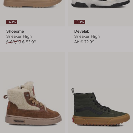
-40%
-30%
Shoesme
Develab
Sneaker High
Sneaker High
€ 89,99
€ 53,99
Ab
€ 72,99