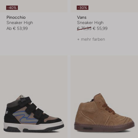
-40%
-30%
Pinocchio
Vans
Sneaker High
Sneaker High
Ab
€ 53,99
€ 79,95
€ 55,99
+ mehr farben