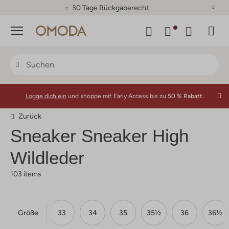
30 Tage Rückgaberecht
Menü
Logge dich ein
und shoppe mit Early Access bis zu
50 % Rabatt.
Zurück
Sneaker Sneaker High
Wildleder
103 items
Größe
31
32
33
34
35
35½
36
36½