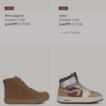
-50%
-50%
Pme Legend
Vans
Sneaker High
Sneaker High
€ 159,99
€ 79,99
€ 64,99
€ 31,99
+ mehr farben