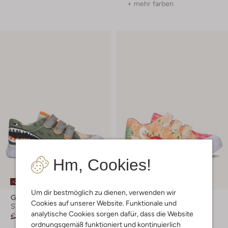
+ mehr farben
Hm, Cookies!
-20%
-20%
Um dir bestmöglich zu dienen, verwenden wir
Go Bananas
Go Bananas
Cookies auf unserer Website. Funktionale und
Sneaker Low
Sneaker Low
analytische Cookies sorgen dafür, dass die Website
€ 44,99
€ 35,99
Ab
€ 31,99
ordnungsgemäß funktioniert und kontinuierlich