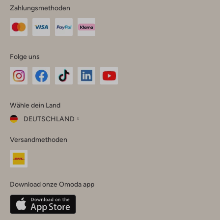
Zahlungsmethoden
Folge uns
Omoda
Omoda
Omoda
Omoda
Omoda
Wähle dein Land
Instagram
Facebook
TikTok
LinkedIn
YouTube
DEUTSCHLAND
Wähle
Versandmethoden
dein
Schließ
Land
Nederland
België
(Nederlands)
Download onze Omoda app
Belgique
(Français)
Deutschland