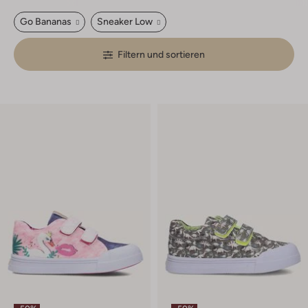
Go Bananas
Sneaker Low
Filtern und sortieren