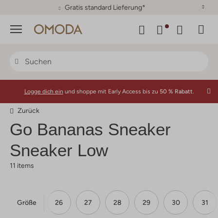
30 Tage Rückgaberecht
Menü
Logge dich ein
und shoppe mit Early Access bis zu
50 % Rabatt.
Zurück
Go Bananas
Sneaker
Sneaker Low
11 items
Größe
24
25
26
27
28
29
30
31