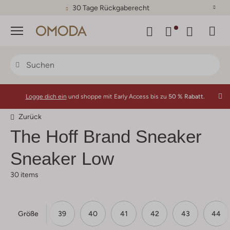
30 Tage Rückgaberecht
Menü
Logge dich ein
und shoppe mit Early Access bis zu
50 % Rabatt.
Zurück
The Hoff Brand
Sneaker
Sneaker Low
30 items
Größe
37
38
39
40
41
42
43
44