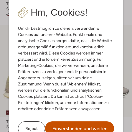
The Hoff Brand
The Hoff Brand
Sneaker Low
Sneaker Low
Hm, Cookies!
€ 129,99
€ 77,99
€ 149,99
€ 89,99
Um dir bestmöglich zu dienen, verwenden wir
Cookies auf unserer Website. Funktionale und
analytische Cookies sorgen dafür, dass die Website
ordnungsgemäß funktioniert und kontinuierlich
verbessert wird. Diese Cookies werden immer
platziert und erfordern keine Zustimmung. Für
Marketing-Cookies, die wir verwenden, um deine
Präferenzen zu verfolgen und dir personalisierte
Angebote zu zeigen, bitten wir um deine
Zustimmung. Wenn du auf "Ablehnen" klickst,
werden nur die funktionalen und analytischen
Cookies platziert. Du kannst auch auf "Cookie-
Einstellungen" klicken, um mehr Informationen zu
erhalten oder deine Präferenzen anzupassen.
-50%
-40%
The Hoff Brand
The Hoff Brand
Sneaker Low
Sneaker Low
Einverstanden und weiter
Reject