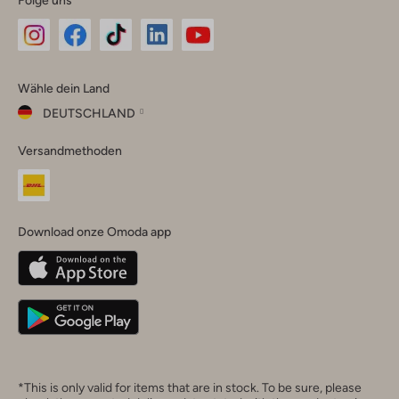
Omoda
Omoda
Omoda
Omoda
Omoda
Wähle dein Land
Instagram
Facebook
TikTok
LinkedIn
YouTube
DEUTSCHLAND
Wähle
Versandmethoden
dein
Schließ
Land
Nederland
België
(Nederlands)
Download onze Omoda app
Belgique
(Français)
Deutschland
*This is only valid for items that are in stock. To be sure, please