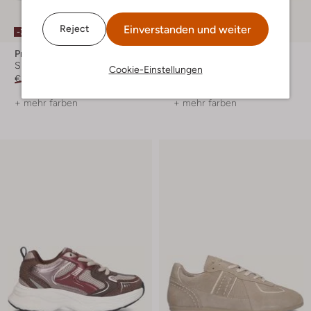
Einverstanden und weiter
Reject
-30%
Premiata
Ton & Ton
Sneaker Low
Sneaker Low
Cookie-Einstellungen
€ 279,99
€ 195,99
Ab
€ 69,99
+ mehr farben
+ mehr farben