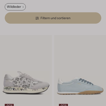
Wildleder
Filtern und sortieren
-50%
-50%