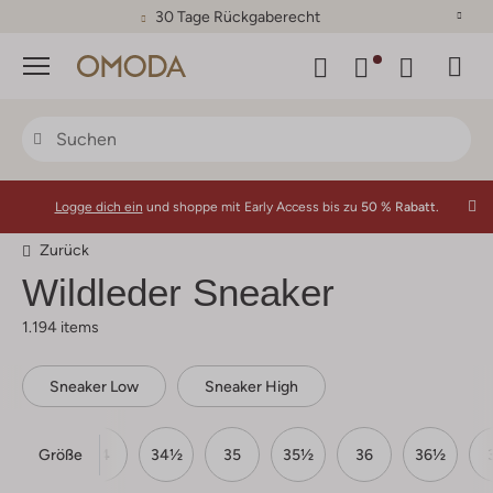
30 Tage Rückgaberecht
Menü
Logge dich ein
und shoppe mit Early Access bis zu
50 % Rabatt.
Zurück
Wildleder Sneaker
1.194 items
Sneaker Low
Sneaker High
Größe
33½
34
34½
35
35½
36
36½