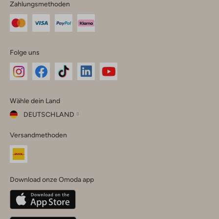
Zahlungsmethoden
Folge uns
Omoda
Omoda
Omoda
Omoda
Omoda
Wähle dein Land
Instagram
Facebook
TikTok
LinkedIn
YouTube
DEUTSCHLAND
Wähle
Versandmethoden
dein
Schließ
Land
Nederland
België
(Nederlands)
Download onze Omoda app
Belgique
(Français)
Deutschland