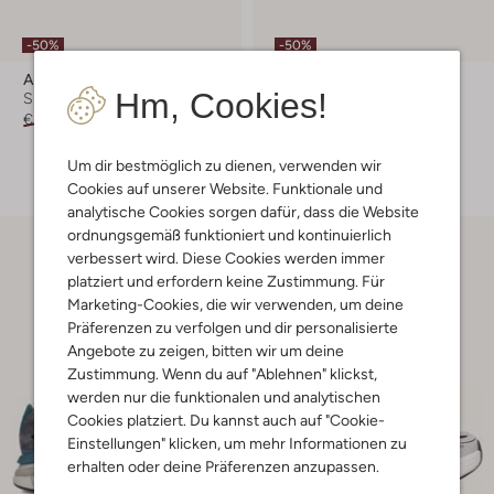
-50%
-50%
Ayana
The Hoff Brand
Hm, Cookies!
Sneaker Low
Sneaker Low
€ 149,99
€ 74,99
€ 139,99
€ 69,99
+ mehr farben
Um dir bestmöglich zu dienen, verwenden wir
Cookies auf unserer Website. Funktionale und
analytische Cookies sorgen dafür, dass die Website
ordnungsgemäß funktioniert und kontinuierlich
verbessert wird. Diese Cookies werden immer
platziert und erfordern keine Zustimmung. Für
Marketing-Cookies, die wir verwenden, um deine
Präferenzen zu verfolgen und dir personalisierte
Angebote zu zeigen, bitten wir um deine
Zustimmung. Wenn du auf "Ablehnen" klickst,
werden nur die funktionalen und analytischen
Cookies platziert. Du kannst auch auf "Cookie-
Einstellungen" klicken, um mehr Informationen zu
erhalten oder deine Präferenzen anzupassen.