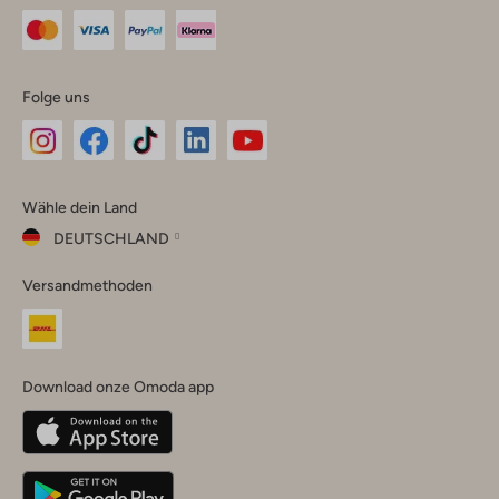
Folge uns
Omoda
Omoda
Omoda
Omoda
Omoda
Wähle dein Land
Instagram
Facebook
TikTok
LinkedIn
YouTube
DEUTSCHLAND
Wähle
Versandmethoden
dein
Schließ
Land
Nederland
België
(Nederlands)
Download onze Omoda app
Belgique
(Français)
Deutschland