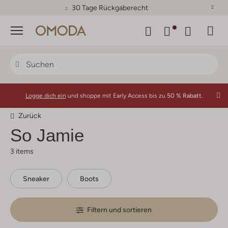
30 Tage Rückgaberecht
Menü
Logge dich ein
und shoppe mit Early Access bis zu
50 % Rabatt.
Zurück
So Jamie
3 items
Sneaker
Boots
Filtern und sortieren