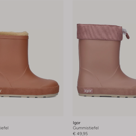
Igor
efel
Gummistiefel
€ 49,95