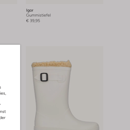
Igor
Gummistiefel
€ 39,95
s
ies,
"
nnst
der