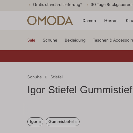
Gratis standard Lieferung*
30 Tage Rückgaberec
Damen
Herren
Kin
Sale
Schuhe
Bekleidung
Taschen & Accessoir
Schuhe
Stiefel
Igor
Stiefel Gummistief
Igor
Gummistiefel