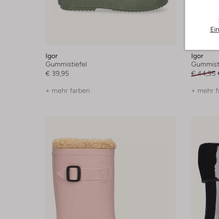
Ei
-40%
Igor
Igor
Gummistiefel
Gummisti
€ 39,95
€ 44,95
+ mehr farben
+ mehr f