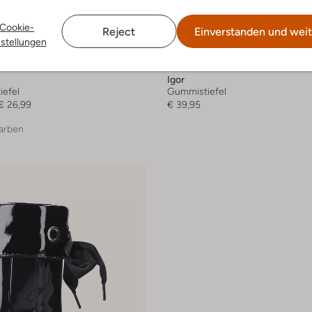
Cookie-
Reject
Einverstanden und weit
nstellungen
Igor
efel
Gummistiefel
€ 26,99
€ 39,95
arben