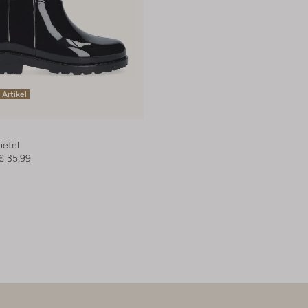
 Artikel
efel
€ 35,99