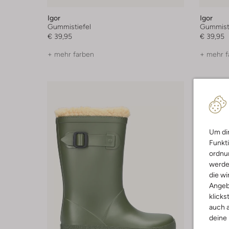
Igor
Igor
Gummistiefel
Gummisti
€ 39,95
€ 39,95
+ mehr farben
+ mehr f
Um dir
Funkti
ordnun
werde
die wi
Angeb
klicks
auch a
deine