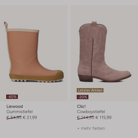
Letzter Artikel
-60%
-20%
Liewood
Clic!
Gummistiefel
Cowboystiefel
€ 54,95
€ 21,99
€ 144,95
€ 115,99
+ mehr farben