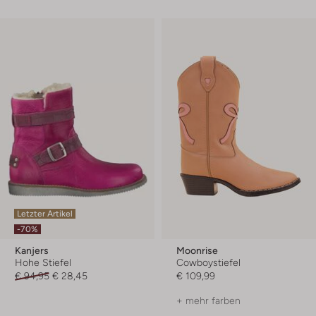
Letzter Artikel
-70%
Kanjers
Moonrise
Hohe Stiefel
Cowboystiefel
€ 94,95
€ 28,45
€ 109,99
+ mehr farben