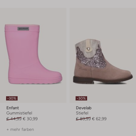
-30%
-30%
Enfant
Develab
Gummistiefel
Stiefel
€ 44,99
€ 30,99
€ 89,99
€ 62,99
+ mehr farben