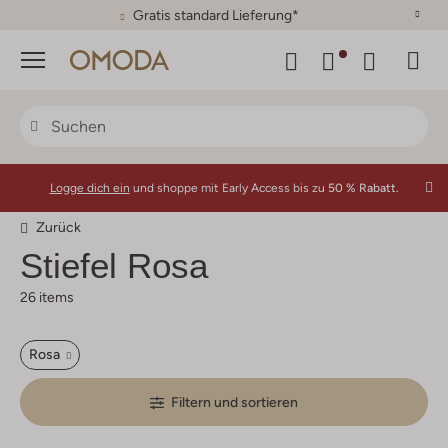
30 Tage Rückgaberecht
Menü
Logge dich ein
und shoppe mit Early Access bis zu
50 % Rabatt.
Zurück
Stiefel Rosa
26 items
Rosa
Filtern und sortieren