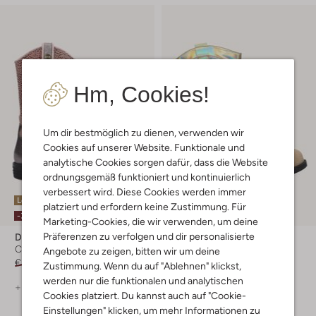
Hm, Cookies!
Um dir bestmöglich zu dienen, verwenden wir
Cookies auf unserer Website. Funktionale und
analytische Cookies sorgen dafür, dass die Website
ordnungsgemäß funktioniert und kontinuierlich
verbessert wird. Diese Cookies werden immer
Letzter Artikel
Letzte Größen
platziert und erfordern keine Zustimmung. Für
-30%
-30%
Marketing-Cookies, die wir verwenden, um deine
Präferenzen zu verfolgen und dir personalisierte
Develab
Shoesme
Cowboystiefel
Cowboystiefel
Angebote zu zeigen, bitten wir um deine
€ 109,99
€ 76,99
€ 89,99
€ 62,99
Zustimmung. Wenn du auf "Ablehnen" klickst,
werden nur die funktionalen und analytischen
+ mehr farben
Cookies platziert. Du kannst auch auf "Cookie-
Einstellungen" klicken, um mehr Informationen zu