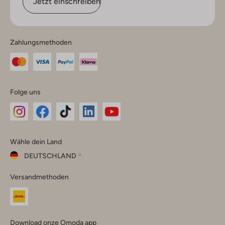
Jetzt einschreiben
Zahlungsmethoden
Folge uns
Omoda
Omoda
Omoda
Omoda
Omoda
Wähle dein Land
Instagram
Facebook
TikTok
LinkedIn
YouTube
DEUTSCHLAND
Wähle
Versandmethoden
dein
Schließ
Land
Nederland
België
(Nederlands)
Download onze Omoda app